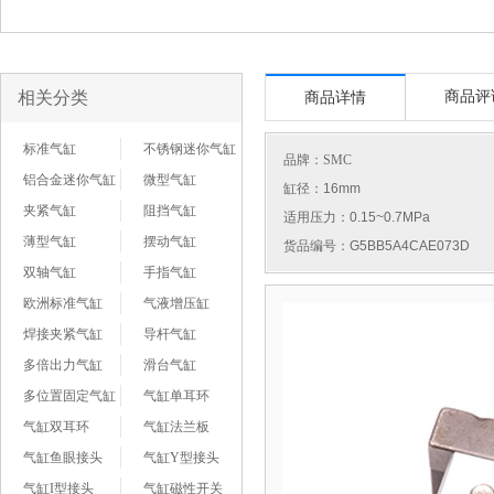
相关分类
商品评
商品详情
标准气缸
不锈钢迷你气缸
品牌：
SMC
铝合金迷你气缸
微型气缸
缸径：16mm
夹紧气缸
阻挡气缸
适用压力：0.15~0.7MPa
薄型气缸
摆动气缸
货品编号：G5BB5A4CAE073D
双轴气缸
手指气缸
欧洲标准气缸
气液增压缸
焊接夹紧气缸
导杆气缸
多倍出力气缸
滑台气缸
多位置固定气缸
气缸单耳环
气缸双耳环
气缸法兰板
气缸鱼眼接头
气缸Y型接头
气缸I型接头
气缸磁性开关