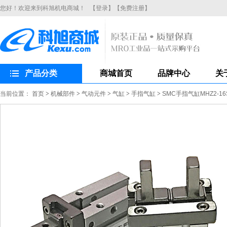
您好！欢迎来到科旭机电商城！
【登录】
【免费注册】
产品分类
商城首页
品牌中心
关
当前位置：
首页
>
机械部件
>
气动元件
>
气缸
>
手指气缸
>
SMC手指气缸MHZ2-