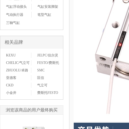
气缸浮动接头
气缸安装脚架
气动执行器
笔型气缸
三轴气缸
相关品牌
KEXU
JELPC/佳尔灵
CHELIC/气立可
FESTO/费斯托
ZHUOLU/卓路
SMC
亚德客
匡信
CKD
气立可
小金井
费斯托FESTO
浏览该商品的用户最终购买