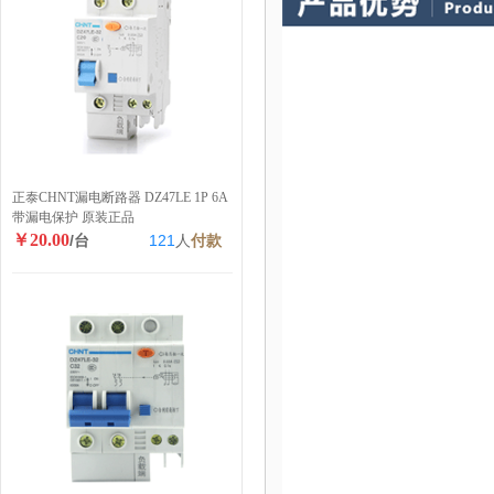
正泰CHNT漏电断路器 DZ47LE 1P 6A
带漏电保护 原装正品
￥20.00
/台
121
人
付款