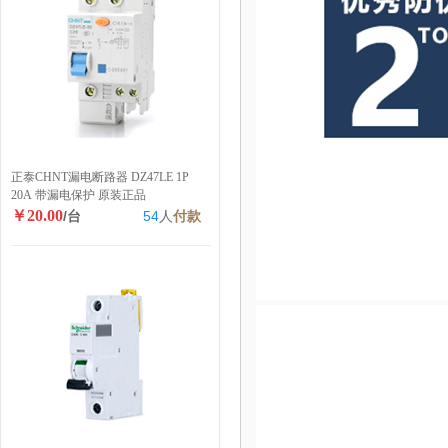
正泰CHNT漏电断路器 DZ47LE 1P
20A 带漏电保护 原装正品
￥20.00
/台
54
人
付款