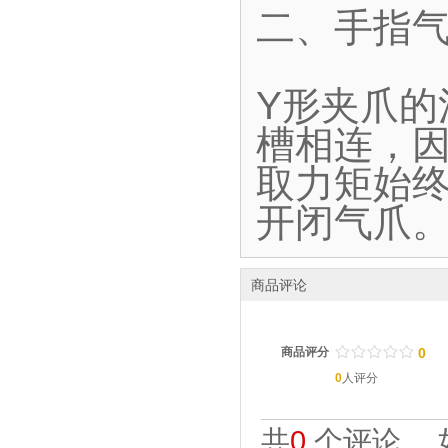
二、手指气
Y形夹爪
槽相连，
取力矩始终
开闭气爪
商品评论
/
.
/
.
/
.
/
.
/
.
商品评分
0
0
人评分
共
0
个评论。 