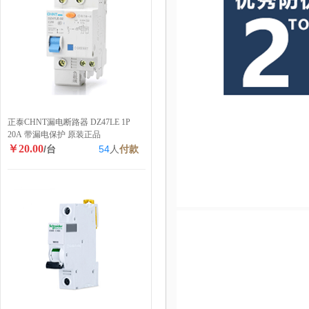
正泰CHNT漏电断路器 DZ47LE 1P
20A 带漏电保护 原装正品
￥20.00
/台
54
人
付款