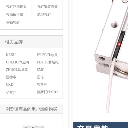
气缸浮动接头
气缸安装脚架
气动执行器
笔型气缸
三轴气缸
相关品牌
KEXU
JELPC/佳尔灵
CHELIC/气立可
FESTO/费斯托
ZHUOLU/卓路
SMC
亚德客
匡信
CKD
气立可
小金井
费斯托FESTO
浏览该商品的用户最终购买