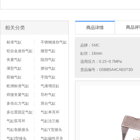
相关分类
商品评
商品详情
标准气缸
不锈钢迷你气缸
品牌：
SMC
铝合金迷你气缸
微型气缸
缸径：16mm
夹紧气缸
阻挡气缸
适用压力：0.15~0.7MPa
薄型气缸
摆动气缸
货品编号：G5BB5A4CAE073D
双轴气缸
手指气缸
欧洲标准气缸
气液增压缸
焊接夹紧气缸
导杆气缸
多倍出力气缸
滑台气缸
多位置固定气缸
气缸单耳环
气缸双耳环
气缸法兰板
气缸鱼眼接头
气缸Y型接头
气缸I型接头
气缸磁性开关