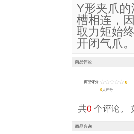
Y形夹爪
槽相连，
取力矩始终
开闭气爪
商品评论
/
.
/
.
/
.
/
.
/
.
商品评分
0
0
人评分
共
0
个评论。 
商品咨询