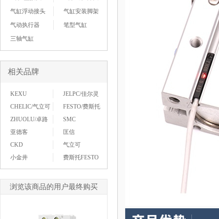
气缸浮动接头
气缸安装脚架
气动执行器
笔型气缸
三轴气缸
相关品牌
KEXU
JELPC/佳尔灵
CHELIC/气立可
FESTO/费斯托
ZHUOLU/卓路
SMC
亚德客
匡信
CKD
气立可
小金井
费斯托FESTO
浏览该商品的用户最终购买