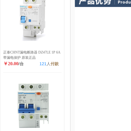
正泰CHNT漏电断路器 DZ47LE 1P 6A
带漏电保护 原装正品
￥20.00
/台
121
人
付款