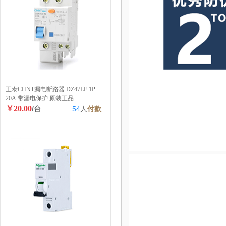
正泰CHNT漏电断路器 DZ47LE 1P
20A 带漏电保护 原装正品
￥20.00
/台
54
人
付款