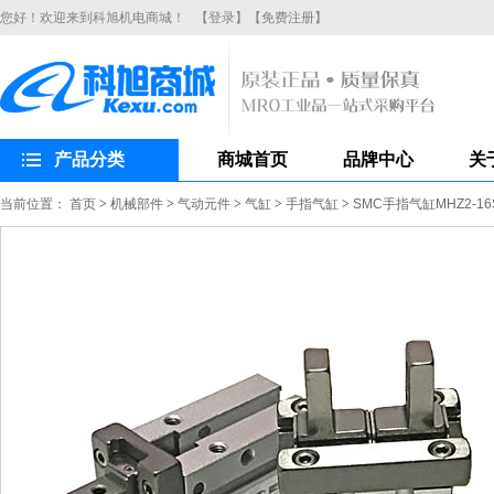
您好！欢迎来到科旭机电商城！
【登录】
【免费注册】
产品分类
商城首页
品牌中心
关
当前位置：
首页
>
机械部件
>
气动元件
>
气缸
>
手指气缸
>
SMC手指气缸MHZ2-