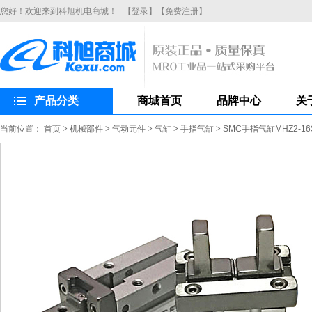
您好！欢迎来到科旭机电商城！
【登录】
【免费注册】
产品分类
商城首页
品牌中心
关
当前位置：
首页
>
机械部件
>
气动元件
>
气缸
>
手指气缸
>
SMC手指气缸MHZ2-