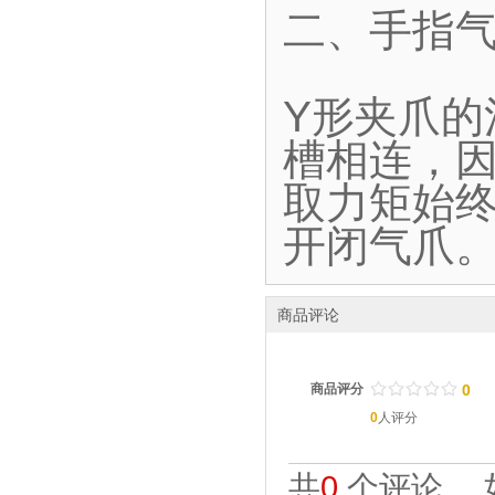
二、手指气
Y形夹爪
槽相连，
取力矩始终
开闭气爪
商品评论
/
.
/
.
/
.
/
.
/
.
商品评分
0
0
人评分
共
0
个评论。 