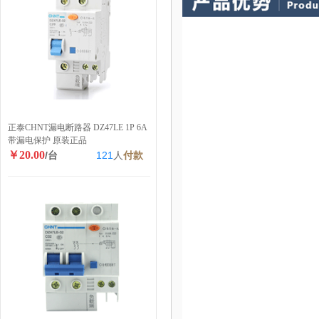
正泰CHNT漏电断路器 DZ47LE 1P 6A
带漏电保护 原装正品
￥20.00
/台
121
人
付款