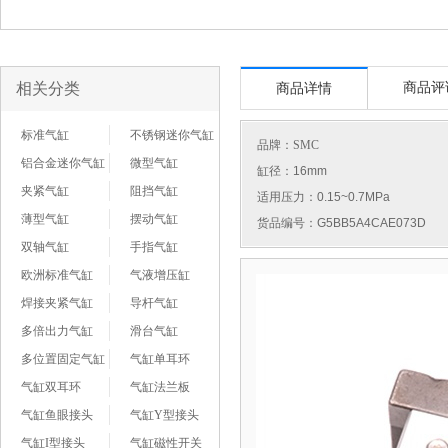
相关分类
商品评
商品详情
标准气缸
不锈钢迷你气缸
品牌：
SMC
铝合金迷你气缸
微型气缸
缸径：16mm
夹紧气缸
阻挡气缸
适用压力：0.15~0.7MPa
薄型气缸
摆动气缸
货品编号：G5BB5A4CAE073D
双轴气缸
手指气缸
欧洲标准气缸
气液增压缸
焊接夹紧气缸
导杆气缸
多倍出力气缸
滑台气缸
多位置固定气缸
气缸单耳环
气缸双耳环
气缸法兰板
气缸鱼眼接头
气缸Y型接头
气缸I型接头
气缸磁性开关