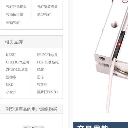
气缸浮动接头
气缸安装脚架
气动执行器
笔型气缸
三轴气缸
相关品牌
KEXU
JELPC/佳尔灵
CHELIC/气立可
FESTO/费斯托
ZHUOLU/卓路
SMC
亚德客
匡信
CKD
气立可
小金井
费斯托FESTO
浏览该商品的用户最终购买