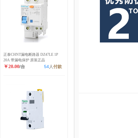
正泰CHNT漏电断路器 DZ47LE 1P
20A 带漏电保护 原装正品
￥20.00
/台
54
人
付款