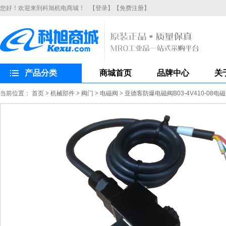
您好！欢迎来到科旭机电商城！
【登录】
【免费注册】
产品分类
商城首页
品牌中心
关
当前位置：
首页
>
机械部件
>
阀门
>
电磁阀
>
亚德客防爆电磁阀B03-4V410-08