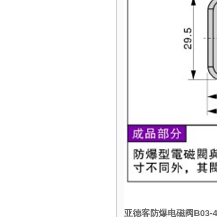
亚德客防爆电磁阀B03-4