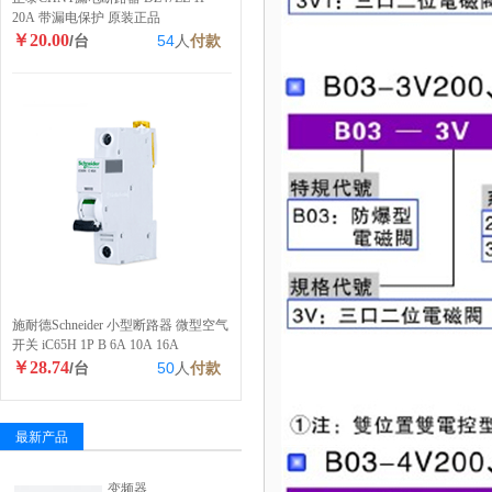
20A 带漏电保护 原装正品
￥20.00
/台
54
人
付款
施耐德Schneider 小型断路器 微型空气
开关 iC65H 1P B 6A 10A 16A
￥28.74
/台
50
人
付款
最新产品
变频器