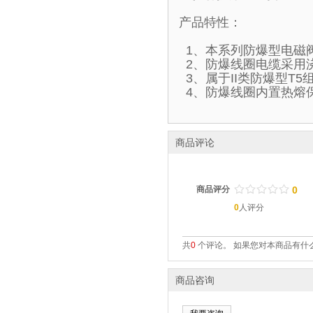
产品特性：
1、本系列防爆型电磁
2、防爆线圈电缆采用
3、属于II类防爆型T
4、防爆线圈内置热熔
商品评论
/
.
/
.
/
.
/
.
/
.
商品评分
0
0
人评分
共
0
个评论。 如果您对本商品有什么
商品咨询