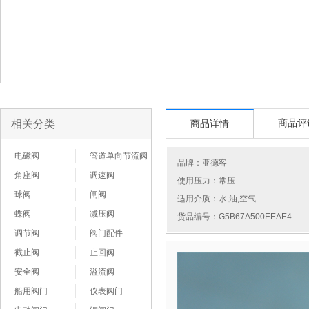
相关分类
商品评
商品详情
电磁阀
管道单向节流阀
品牌：
亚德客
角座阀
调速阀
使用压力：常压
球阀
闸阀
适用介质：水,油,空气
蝶阀
减压阀
货品编号：G5B67A500EEAE4
调节阀
阀门配件
截止阀
止回阀
安全阀
溢流阀
船用阀门
仪表阀门