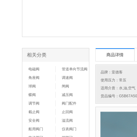
相关分类
商品详情
电磁阀
管道单向节流阀
品牌：
亚德客
角座阀
调速阀
使用压力：常压
球阀
闸阀
适用介质：水,油,空气
蝶阀
减压阀
货品编号：G5B67A50
调节阀
阀门配件
截止阀
止回阀
安全阀
溢流阀
船用阀门
仪表阀门