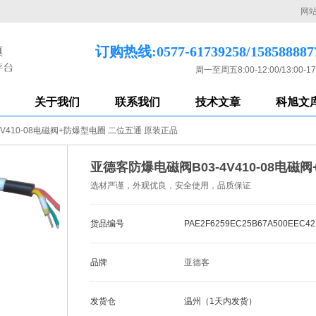
网
订购热线:0577-61739258/158588887
周一至周五8:00-12:00/13:00-17
关于我们
联系我们
技术文章
科旭文
V410-08电磁阀+防爆型电圈 二位五通 原装正品
亚德客防爆电磁阀B03-4V410-08电
选材严谨，外观优良，安全使用，品质保证
货品编号
PAE2F6259EC25B67A500EEC42
品牌
亚德客
发货仓
温州（1天内发货）