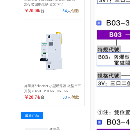
20A 带漏电保护 原装正品
￥20.00
/台
54
人
付款
施耐德Schneider 小型断路器 微型空气
开关 iC65H 1P B 6A 10A 16A
￥28.74
/台
50
人
付款
最新产品
变频器