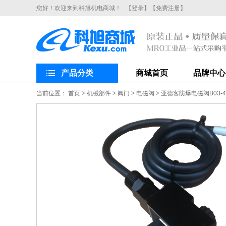
您好！欢迎来到科旭机电商城！
【登录】
【免费注册】
产品分类
商城首页
品牌中心
当前位置：
首页
>
机械部件
>
阀门
>
电磁阀
>
亚德客防爆电磁阀B03-4