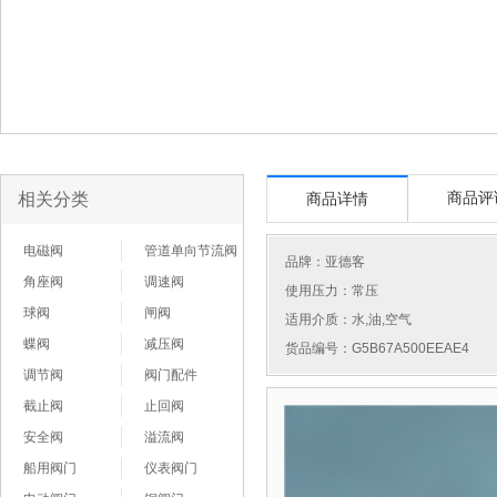
相关分类
商品评
商品详情
电磁阀
管道单向节流阀
品牌：
亚德客
角座阀
调速阀
使用压力：常压
球阀
闸阀
适用介质：水,油,空气
蝶阀
减压阀
货品编号：G5B67A500EEAE4
调节阀
阀门配件
截止阀
止回阀
安全阀
溢流阀
船用阀门
仪表阀门