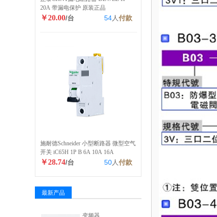
20A 带漏电保护 原装正品
￥20.00
/台
54
人
付款
施耐德Schneider 小型断路器 微型空气
开关 iC65H 1P B 6A 10A 16A
￥28.74
/台
50
人
付款
最新产品
变频器