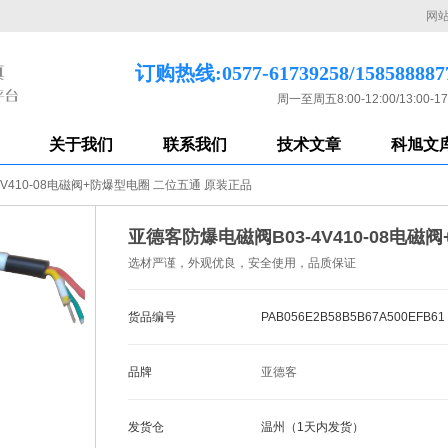
网
订购热线:0577-61739258/158588887
周一至周五8:00-12:00/13:00-17
关于我们
联系我们
技术文章
科旭文
V410-08电磁阀+防爆型电圈 二位五通 原装正品
亚德客防爆电磁阀B03-4V410-08电
选材严谨，外观优良，安全使用，品质保证
货品编号
PAB056E2B58B5B67A500EFB61
品牌
亚德客
发货仓
温州（1天内发货）