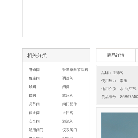
相关分类
商品详情
电磁阀
管道单向节流阀
品牌：
亚德客
角座阀
调速阀
使用压力：常压
球阀
闸阀
适用介质：水,油,空气
蝶阀
减压阀
货品编号：G5B67A50
调节阀
阀门配件
截止阀
止回阀
安全阀
溢流阀
船用阀门
仪表阀门