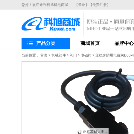
您好！欢迎来到科旭机电商城！
【登录】
【免费注册】
产品分类
商城首页
品牌中心
当前位置：
首页
>
机械部件
>
阀门
>
电磁阀
>
亚德客防爆电磁阀B03-4