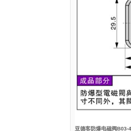
亚德客防爆电磁阀B03-4