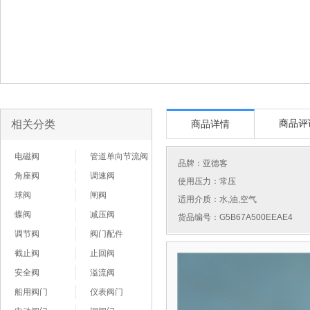
相关分类
商品评
商品详情
电磁阀
管道单向节流阀
品牌：
亚德客
角座阀
调速阀
使用压力：常压
球阀
闸阀
适用介质：水,油,空气
蝶阀
减压阀
货品编号：G5B67A500EEAE4
调节阀
阀门配件
截止阀
止回阀
安全阀
溢流阀
船用阀门
仪表阀门