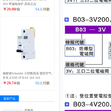
20A 带漏电保护 原装正品
￥20.00
/台
54
人
付款
施耐德Schneider 小型断路器 微型空气
开关 iC65H 1P B 6A 10A 16A
￥28.74
/台
50
人
付款
最新产品
变频器