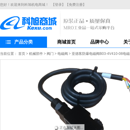
您好！欢迎来到科旭机电商城！
【登录】
【免费注册】
产品分类
商城首页
品牌中心
关
当前位置：
首页
>
机械部件
>
阀门
>
电磁阀
>
亚德客防爆电磁阀B03-4V410-08
正在加载大图...