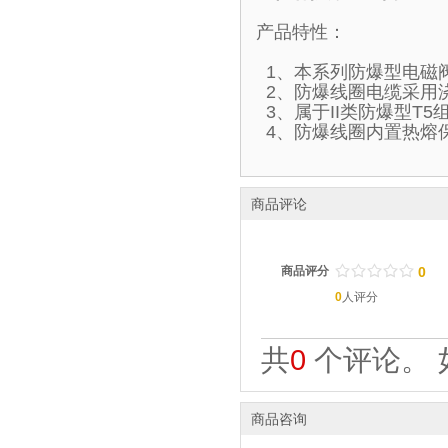
产品特性：
1、本系列防爆型电磁
2、防爆线圈电缆采用
3、属于II类防爆型T
4、防爆线圈内置热熔
商品评论
/
.
/
.
/
.
/
.
/
.
商品评分
0
0
人评分
共
0
个评论。 
商品咨询