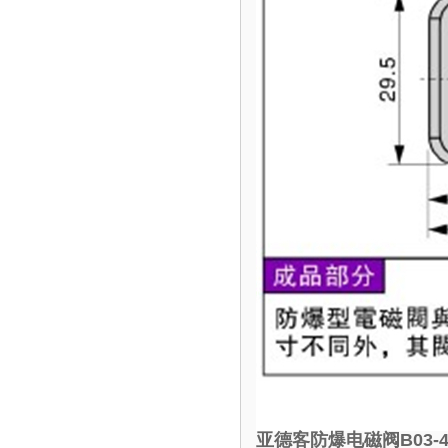
亚德客防爆电磁阀B03-4