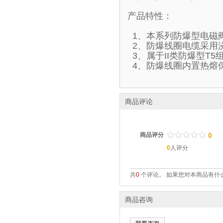
产品特性：
1、本系列防爆型电磁
2、防爆线圈电缆采用
3、属于II类防爆型T
4、防爆线圈内置热熔
商品评论
/
.
/
.
/
.
/
.
/
.
商品评分
0
0
人评分
共
0
个评论。 如果您对本商品有什么
商品咨询