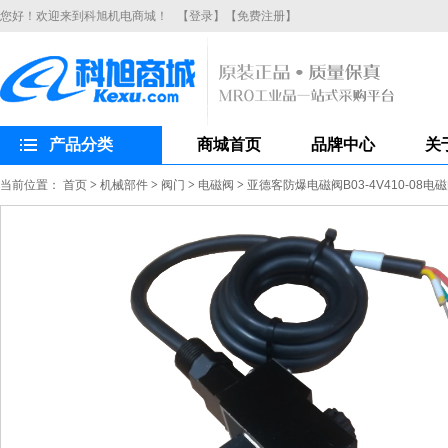
您好！欢迎来到科旭机电商城！
【登录】
【免费注册】
产品分类
商城首页
品牌中心
关
当前位置：
首页
>
机械部件
>
阀门
>
电磁阀
>
亚德客防爆电磁阀B03-4V410-08