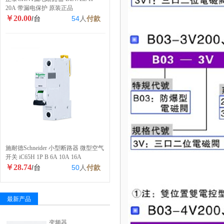
20A 带漏电保护 原装正品
￥20.00
/台
54
人
付款
施耐德Schneider 小型断路器 微型空气
开关 iC65H 1P B 6A 10A 16A
￥28.74
/台
50
人
付款
最新产品
变频器