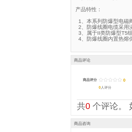
产品特性：
1、本系列防爆型电磁
2、防爆线圈电缆采用
3、属于II类防爆型T
4、防爆线圈内置热熔
商品评论
/
.
/
.
/
.
/
.
/
.
商品评分
0
0
人评分
共
0
个评论。 
商品咨询