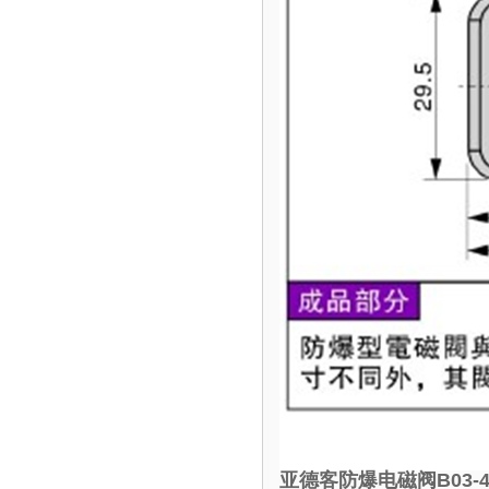
亚德客防爆电磁阀B03-4