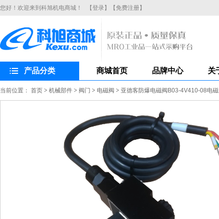
您好！欢迎来到科旭机电商城！
【登录】
【免费注册】
产品分类
商城首页
品牌中心
关
当前位置：
首页
>
机械部件
>
阀门
>
电磁阀
>
亚德客防爆电磁阀B03-4V410-08