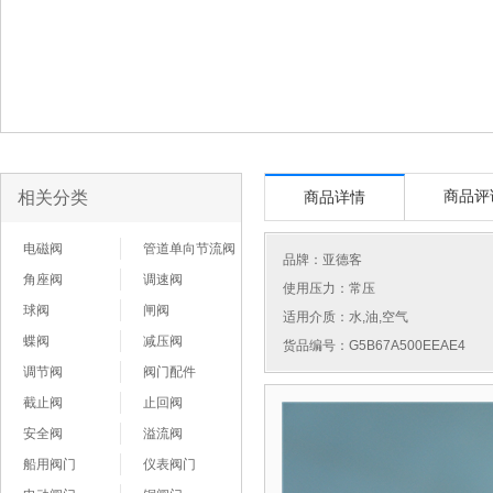
相关分类
商品评
商品详情
电磁阀
管道单向节流阀
品牌：
亚德客
角座阀
调速阀
使用压力：常压
球阀
闸阀
适用介质：水,油,空气
蝶阀
减压阀
货品编号：G5B67A500EEAE4
调节阀
阀门配件
截止阀
止回阀
安全阀
溢流阀
船用阀门
仪表阀门