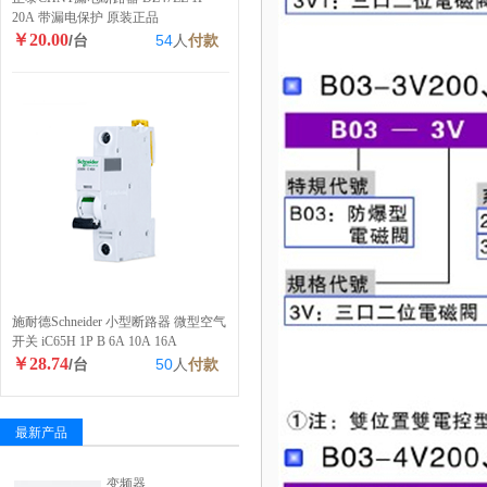
20A 带漏电保护 原装正品
￥20.00
/台
54
人
付款
施耐德Schneider 小型断路器 微型空气
开关 iC65H 1P B 6A 10A 16A
￥28.74
/台
50
人
付款
最新产品
变频器