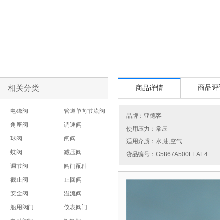
相关分类
商品评
商品详情
电磁阀
管道单向节流阀
品牌：
亚德客
角座阀
调速阀
使用压力：常压
球阀
闸阀
适用介质：水,油,空气
蝶阀
减压阀
货品编号：G5B67A500EEAE4
调节阀
阀门配件
截止阀
止回阀
安全阀
溢流阀
船用阀门
仪表阀门