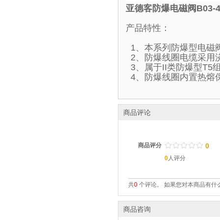
亚德客防爆电磁阀B03-4
产品特性：
1、本系列防爆型电磁
2、防爆线圈电缆采用
3、属于II类防爆型T
4、防爆线圈内置热熔
商品评论
/
.
/
.
/
.
/
.
/
.
商品评分
0
0
人评分
共
0
个评论。 如果您对本商品有什么
商品咨询