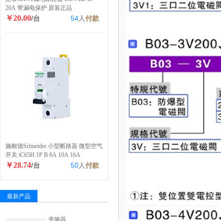
20A 带漏电保护 原装正品
￥20.00
/台
54
人
付款
施耐德Schneider 小型断路器 微型空气
开关 iC65H 1P B 6A 10A 16A
￥28.74
/台
50
人
付款
最新产品
变频器