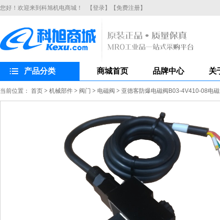
您好！欢迎来到科旭机电商城！
【登录】
【免费注册】
产品分类
商城首页
品牌中心
关
当前位置：
首页
>
机械部件
>
阀门
>
电磁阀
>
亚德客防爆电磁阀B03-4V410-08