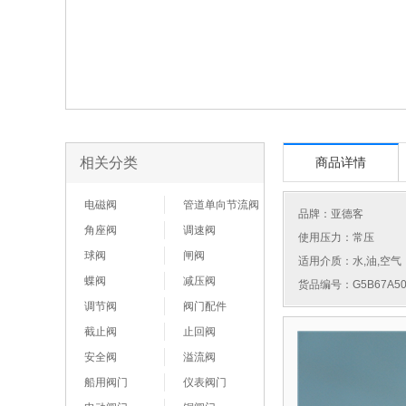
相关分类
商品详情
电磁阀
管道单向节流阀
品牌：
亚德客
角座阀
调速阀
使用压力：常压
球阀
闸阀
适用介质：水,油,空气
蝶阀
减压阀
货品编号：G5B67A50
调节阀
阀门配件
截止阀
止回阀
安全阀
溢流阀
船用阀门
仪表阀门