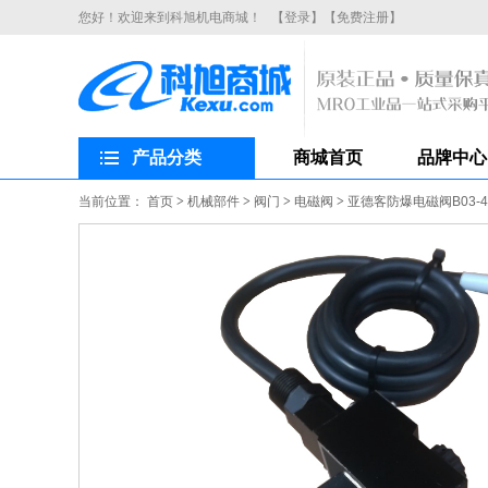
您好！欢迎来到科旭机电商城！
【登录】
【免费注册】
产品分类
商城首页
品牌中心
当前位置：
首页
>
机械部件
>
阀门
>
电磁阀
>
亚德客防爆电磁阀B03-4