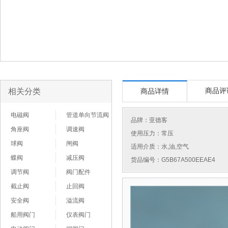
相关分类
商品评
商品详情
电磁阀
管道单向节流阀
品牌：
亚德客
角座阀
调速阀
使用压力：常压
球阀
闸阀
适用介质：水,油,空气
蝶阀
减压阀
货品编号：G5B67A500EEAE4
调节阀
阀门配件
截止阀
止回阀
安全阀
溢流阀
船用阀门
仪表阀门