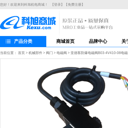
您好！欢迎来到科旭机电商城！
【登录】
【免费注册】
产品分类
商城首页
品牌中心
关
当前位置：
首页
>
机械部件
>
阀门
>
电磁阀
>
亚德客防爆电磁阀B03-4V410-08