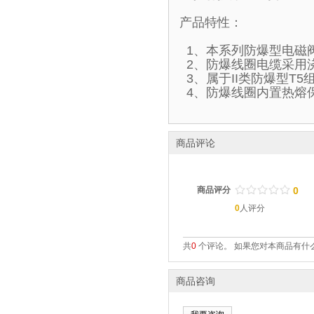
产品特性：
1、本系列防爆型电磁
2、防爆线圈电缆采用
3、属于II类防爆型T
4、防爆线圈内置热熔
商品评论
/
.
/
.
/
.
/
.
/
.
商品评分
0
0
人评分
共
0
个评论。 如果您对本商品有什么
商品咨询