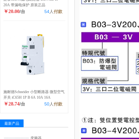
20A 带漏电保护 原装正品
￥20.00
/台
54
人
付款
施耐德Schneider 小型断路器 微型空气
开关 iC65H 1P B 6A 10A 16A
￥28.74
/台
50
人
付款
最新产品
变频器