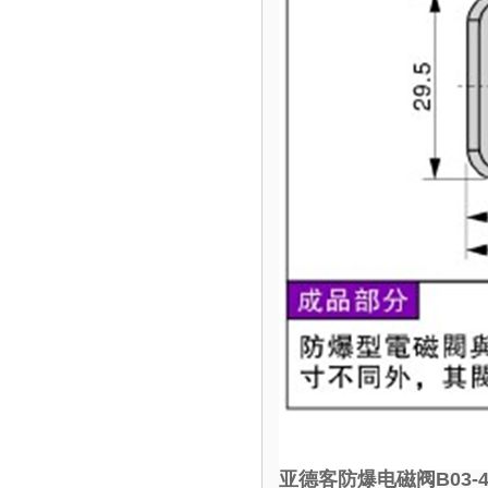
亚德客防爆电磁阀B03-4