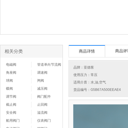
相关分类
商品评
商品详情
电磁阀
管道单向节流阀
品牌：
亚德客
角座阀
调速阀
使用压力：常压
球阀
闸阀
适用介质：水,油,空气
蝶阀
减压阀
货品编号：G5B67A500EEAE4
调节阀
阀门配件
截止阀
止回阀
安全阀
溢流阀
船用阀门
仪表阀门