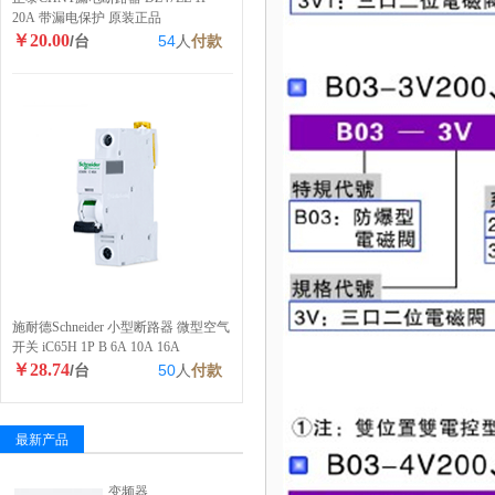
20A 带漏电保护 原装正品
￥20.00
/台
54
人
付款
施耐德Schneider 小型断路器 微型空气
开关 iC65H 1P B 6A 10A 16A
￥28.74
/台
50
人
付款
最新产品
变频器