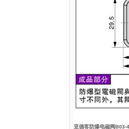
亚德客防爆电磁阀B03-4