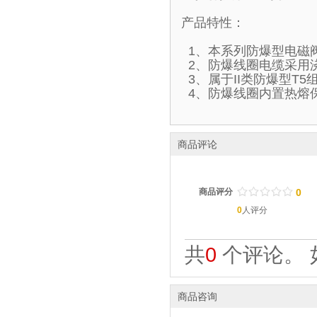
产品特性：
1、本系列防爆型电磁
2、防爆线圈电缆采用
3、属于II类防爆型T
4、防爆线圈内置热熔
商品评论
/
.
/
.
/
.
/
.
/
.
商品评分
0
0
人评分
共
0
个评论。 
商品咨询