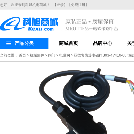
您好！欢迎来到科旭机电商城！
【登录】
【免费注册】
产品分类
商城首页
品牌中心
关
当前位置：
首页
>
机械部件
>
阀门
>
电磁阀
>
亚德客防爆电磁阀B03-4V410-08