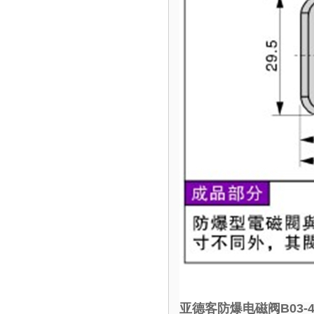
亚德客防爆电磁阀B03-4