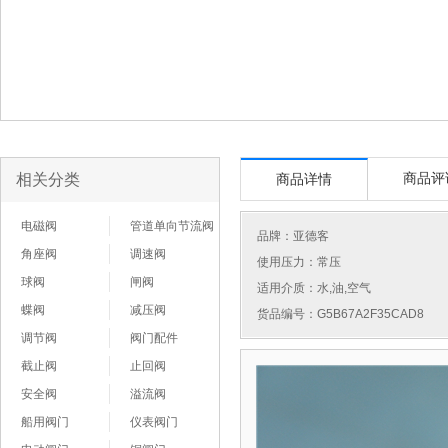
相关分类
商品评
商品详情
电磁阀
管道单向节流阀
品牌：
亚德客
角座阀
调速阀
使用压力：常压
球阀
闸阀
适用介质：水,油,空气
蝶阀
减压阀
货品编号：G5B67A2F35CAD8
调节阀
阀门配件
截止阀
止回阀
安全阀
溢流阀
船用阀门
仪表阀门