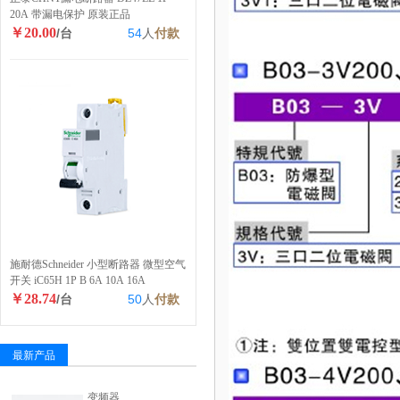
20A 带漏电保护 原装正品
￥20.00
/台
54
人
付款
施耐德Schneider 小型断路器 微型空气
开关 iC65H 1P B 6A 10A 16A
￥28.74
/台
50
人
付款
最新产品
变频器