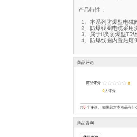
产品特性：
1、本系列防爆型电磁
2、防爆线圈电缆采用
3、属于II类防爆型T
4、防爆线圈内置热熔
商品评论
/
.
/
.
/
.
/
.
/
.
商品评分
0
0
人评分
共
0
个评论。 如果您对本商品有什么
商品咨询