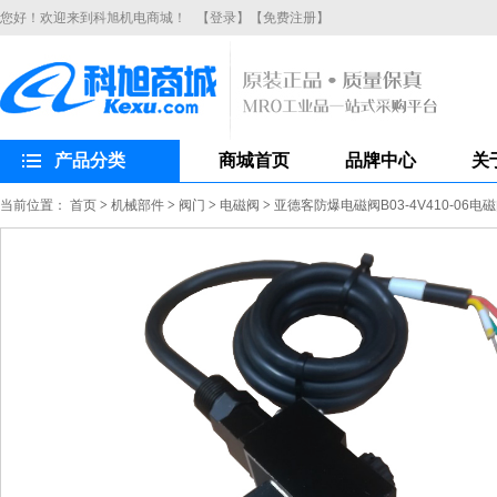
您好！欢迎来到科旭机电商城！
【登录】
【免费注册】
产品分类
商城首页
品牌中心
关
当前位置：
首页
>
机械部件
>
阀门
>
电磁阀
>
亚德客防爆电磁阀B03-4V410-06