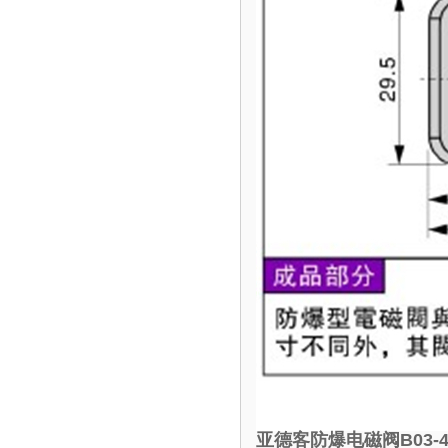
亚德客防爆电磁阀B03-4