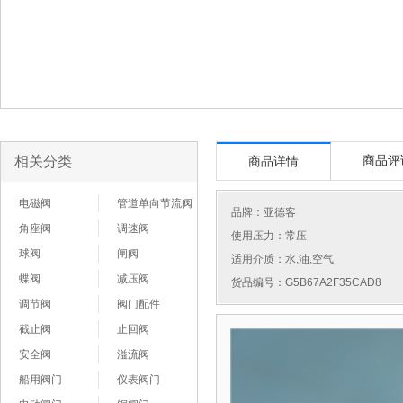
相关分类
商品评
商品详情
电磁阀
管道单向节流阀
品牌：
亚德客
角座阀
调速阀
使用压力：常压
球阀
闸阀
适用介质：水,油,空气
蝶阀
减压阀
货品编号：G5B67A2F35CAD8
调节阀
阀门配件
截止阀
止回阀
安全阀
溢流阀
船用阀门
仪表阀门