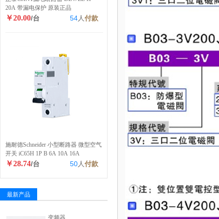
20A 带漏电保护 原装正品
￥20.00
/台
54
人
付款
施耐德Schneider 小型断路器 微型空气
开关 iC65H 1P B 6A 10A 16A
￥28.74
/台
50
人
付款
最新产品
变频器