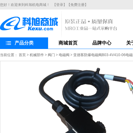
您好！欢迎来到科旭机电商城！
【登录】
【免费注册】
产品分类
商城首页
品牌中心
关
当前位置：
首页
>
机械部件
>
阀门
>
电磁阀
>
亚德客防爆电磁阀B03-4V410-06