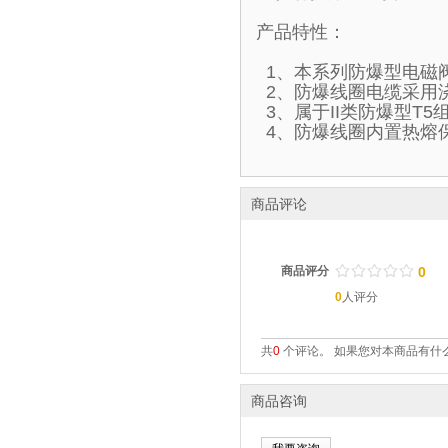
产品特性：
1、本系列防爆型电磁
2、防爆线圈电缆采用
3、属于II类防爆型T
4、防爆线圈内置热熔
商品评论
/
.
/
.
/
.
/
.
/
.
商品评分
0
0
人评分
共
0
个评论。 如果您对本商品有什么
商品咨询