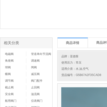
相关分类
商品评
商品详情
电磁阀
管道单向节流阀
品牌：
亚德客
角座阀
调速阀
使用压力：常压
球阀
闸阀
适用介质：水,油,空气
蝶阀
减压阀
货品编号：G5B67A2F35CAD8
调节阀
阀门配件
截止阀
止回阀
安全阀
溢流阀
船用阀门
仪表阀门