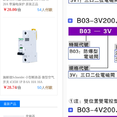
20A 带漏电保护 原装正品
￥20.00
/台
54
人
付款
施耐德Schneider 小型断路器 微型空气
开关 iC65H 1P B 6A 10A 16A
￥28.74
/台
50
人
付款
最新产品
变频器