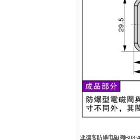
亚德客防爆电磁阀B03-4