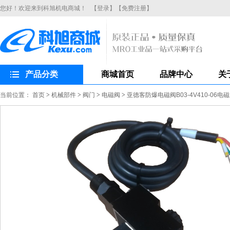
您好！欢迎来到科旭机电商城！
【登录】
【免费注册】
产品分类
商城首页
品牌中心
关
当前位置：
首页
>
机械部件
>
阀门
>
电磁阀
>
亚德客防爆电磁阀B03-4V410-06