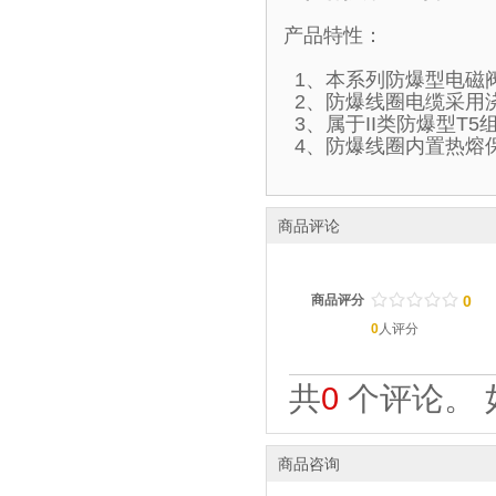
产品特性：
1、本系列防爆型电磁
2、防爆线圈电缆采用
3、属于II类防爆型T
4、防爆线圈内置热熔
商品评论
/
.
/
.
/
.
/
.
/
.
商品评分
0
0
人评分
共
0
个评论。 
商品咨询