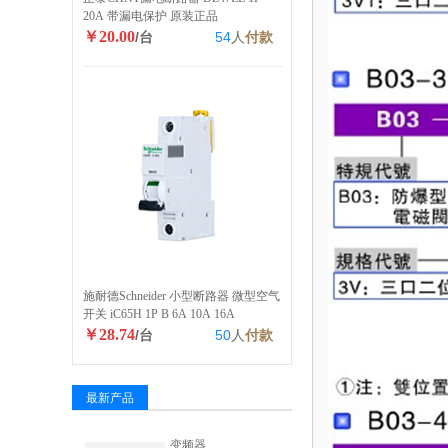
20A 带漏电保护 原装正品
￥20.00
/台
54
人
付款
施耐德Schneider 小型断路器 微型空气
开关 iC65H 1P B 6A 10A 16A
￥28.74
/台
50
人
付款
最新产品
变频器