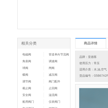
相关分类
商品详情
电磁阀
管道单向节流阀
品牌：
亚德客
角座阀
调速阀
使用压力：常压
球阀
闸阀
适用介质：水,油,空气
蝶阀
减压阀
货品编号：G5B67A2F
调节阀
阀门配件
截止阀
止回阀
安全阀
溢流阀
船用阀门
仪表阀门