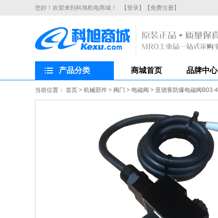
您好！欢迎来到科旭机电商城！
【登录】
【免费注册】
产品分类
商城首页
品牌中心
当前位置：
首页
>
机械部件
>
阀门
>
电磁阀
>
亚德客防爆电磁阀B03-4