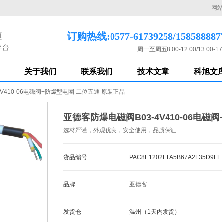
网
订购热线:0577-61739258/158588887
周一至周五8:00-12:00/13:00-17
关于我们
联系我们
技术文章
科旭文
V410-06电磁阀+防爆型电圈 二位五通 原装正品
亚德客防爆电磁阀B03-4V410-06电
选材严谨，外观优良，安全使用，品质保证
货品编号
PAC8E1202F1A5B67A2F35D9FE
品牌
亚德客
发货仓
温州（1天内发货）