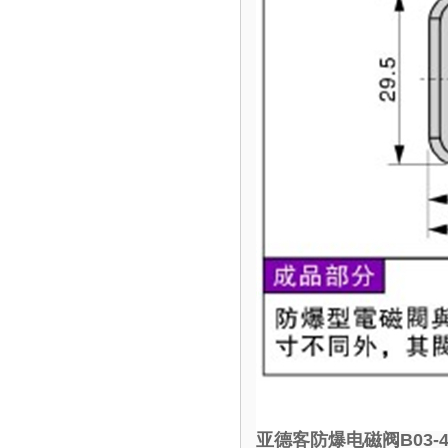
亚德客防爆电磁阀B03-4