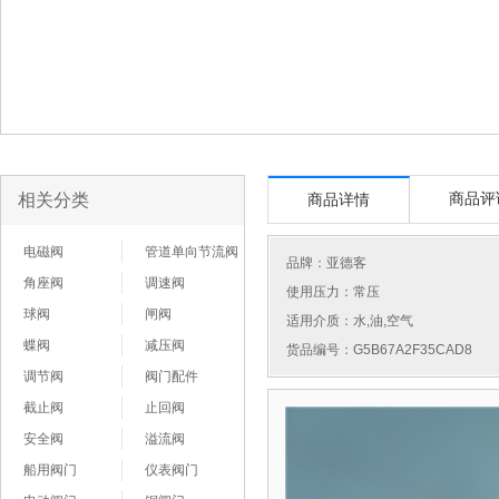
相关分类
商品评
商品详情
电磁阀
管道单向节流阀
品牌：
亚德客
角座阀
调速阀
使用压力：常压
球阀
闸阀
适用介质：水,油,空气
蝶阀
减压阀
货品编号：G5B67A2F35CAD8
调节阀
阀门配件
截止阀
止回阀
安全阀
溢流阀
船用阀门
仪表阀门