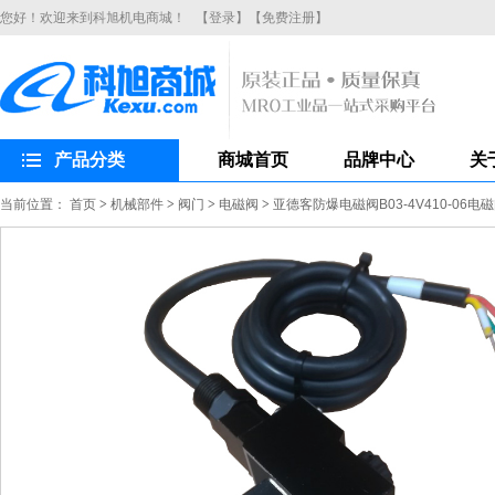
您好！欢迎来到科旭机电商城！
【登录】
【免费注册】
产品分类
商城首页
品牌中心
关
当前位置：
首页
>
机械部件
>
阀门
>
电磁阀
>
亚德客防爆电磁阀B03-4V410-06