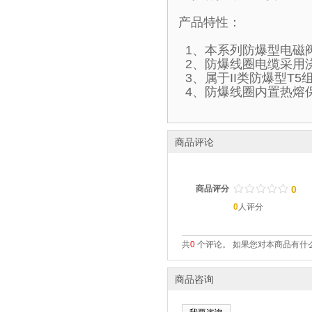
产品特性：
1、本系列防爆型电磁
2、防爆线圈电缆采用
3、属于II类防爆型T
4、防爆线圈内置热熔
商品评论
/
.
/
.
/
.
/
.
/
.
商品评分
0
0
人评分
共
0
个评论。 如果您对本商品有什么
商品咨询