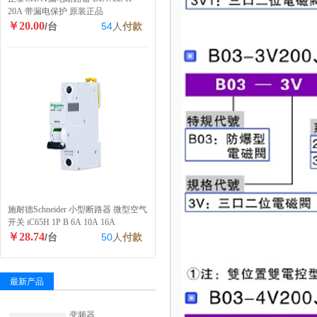
20A 带漏电保护 原装正品
￥20.00
/台
54
人
付款
施耐德Schneider 小型断路器 微型空气
开关 iC65H 1P B 6A 10A 16A
￥28.74
/台
50
人
付款
最新产品
变频器