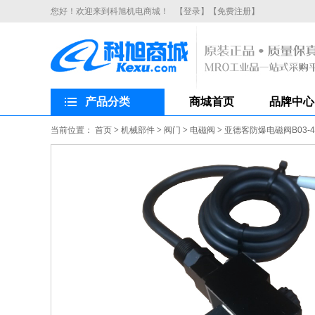
您好！欢迎来到科旭机电商城！
【登录】
【免费注册】
产品分类
商城首页
品牌中心
当前位置：
首页
>
机械部件
>
阀门
>
电磁阀
>
亚德客防爆电磁阀B03-4