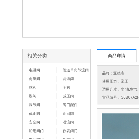
相关分类
商品详情
电磁阀
管道单向节流阀
品牌：
亚德客
角座阀
调速阀
使用压力：常压
球阀
闸阀
适用介质：水,油,空气
蝶阀
减压阀
货品编号：G5B67A2F
调节阀
阀门配件
截止阀
止回阀
安全阀
溢流阀
船用阀门
仪表阀门