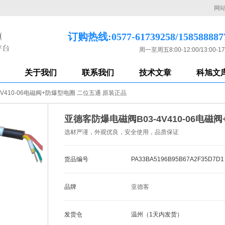
网
订购热线:0577-61739258/158588887
周一至周五8:00-12:00/13:00-17
关于我们
联系我们
技术文章
科旭文
V410-06电磁阀+防爆型电圈 二位五通 原装正品
亚德客防爆电磁阀B03-4V410-06电
选材严谨，外观优良，安全使用，品质保证
货品编号
PA33BA5196B95B67A2F35D7D1
品牌
亚德客
发货仓
温州（1天内发货）