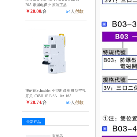
20A 带漏电保护 原装正品
￥20.00
/台
54
人
付款
施耐德Schneider 小型断路器 微型空气
开关 iC65H 1P B 6A 10A 16A
￥28.74
/台
50
人
付款
最新产品
变频器