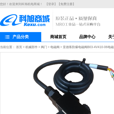
您好！欢迎来到科旭机电商城！
【登录】
【免费注册】
产品分类
商城首页
品牌中心
关
当前位置：
首页
>
机械部件
>
阀门
>
电磁阀
>
亚德客防爆电磁阀B03-4V410-06