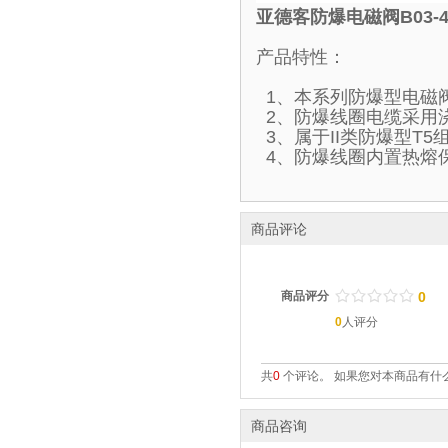
亚德客防爆电磁阀B03-4
产品特性：
1、本系列防爆型电磁
2、防爆线圈电缆采用
3、属于II类防爆型T
4、防爆线圈内置热熔
商品评论
/
.
/
.
/
.
/
.
/
.
商品评分
0
0
人评分
共
0
个评论。 如果您对本商品有什么
商品咨询