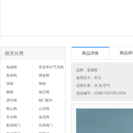
相关分类
商品评
商品详情
电磁阀
管道单向节流阀
品牌：
亚德客
角座阀
调速阀
使用压力：常压
球阀
闸阀
适用介质：水,油,空气
蝶阀
减压阀
货品编号：G5B67A2F35CAD8
调节阀
阀门配件
截止阀
止回阀
安全阀
溢流阀
船用阀门
仪表阀门