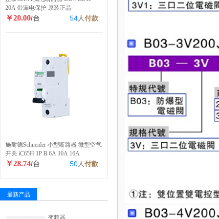
20A 带漏电保护 原装正品
￥20.00
/台
54
人
付款
施耐德Schneider 小型断路器 微型空气
开关 iC65H 1P B 6A 10A 16A
￥28.74
/台
50
人
付款
最新产品
变频器