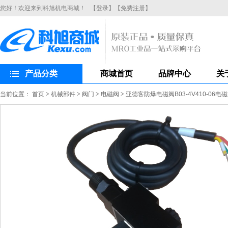
您好！欢迎来到科旭机电商城！
【登录】
【免费注册】
产品分类
商城首页
品牌中心
关
当前位置：
首页
>
机械部件
>
阀门
>
电磁阀
>
亚德客防爆电磁阀B03-4V410-06