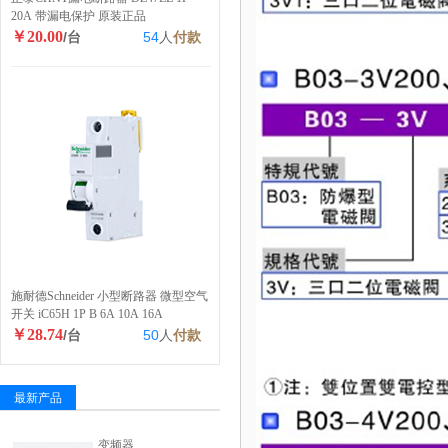
20A 带漏电保护 原装正品
￥20.00
/台
54
人
付款
施耐德Schneider 小型断路器 微型空气
开关 iC65H 1P B 6A 10A 16A
￥28.74
/台
50
人
付款
最新产品
变频器