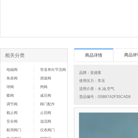
相关分类
商品评
商品详情
电磁阀
管道单向节流阀
品牌：
亚德客
角座阀
调速阀
使用压力：常压
球阀
闸阀
适用介质：水,油,空气
蝶阀
减压阀
货品编号：G5B67A2F35CAD8
调节阀
阀门配件
截止阀
止回阀
安全阀
溢流阀
船用阀门
仪表阀门