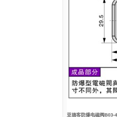
亚德客防爆电磁阀B03-4