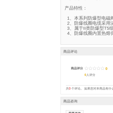
产品特性：
1、本系列防爆型电磁
2、防爆线圈电缆采用
3、属于II类防爆型T
4、防爆线圈内置热熔
商品评论
/
.
/
.
/
.
/
.
/
.
商品评分
0
0
人评分
共
0
个评论。 如果您对本商品有什么
商品咨询