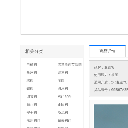
相关分类
商品详情
电磁阀
管道单向节流阀
品牌：
亚德客
角座阀
调速阀
使用压力：常压
球阀
闸阀
适用介质：水,油,空气
蝶阀
减压阀
货品编号：G5B67A2F
调节阀
阀门配件
截止阀
止回阀
安全阀
溢流阀
船用阀门
仪表阀门