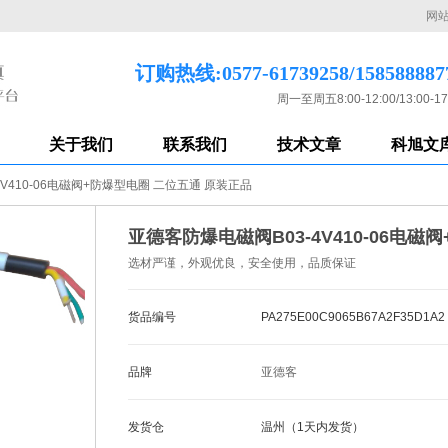
网
订购热线:0577-61739258/158588887
周一至周五8:00-12:00/13:00-17
关于我们
联系我们
技术文章
科旭文
V410-06电磁阀+防爆型电圈 二位五通 原装正品
亚德客防爆电磁阀B03-4V410-06电
选材严谨，外观优良，安全使用，品质保证
货品编号
PA275E00C9065B67A2F35D1A2
品牌
亚德客
发货仓
温州（1天内发货）