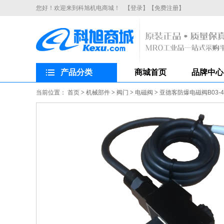
您好！欢迎来到科旭机电商城！
【登录】
【免费注册】
产品分类
商城首页
品牌中心
当前位置：
首页
>
机械部件
>
阀门
>
电磁阀
>
亚德客防爆电磁阀B03-4