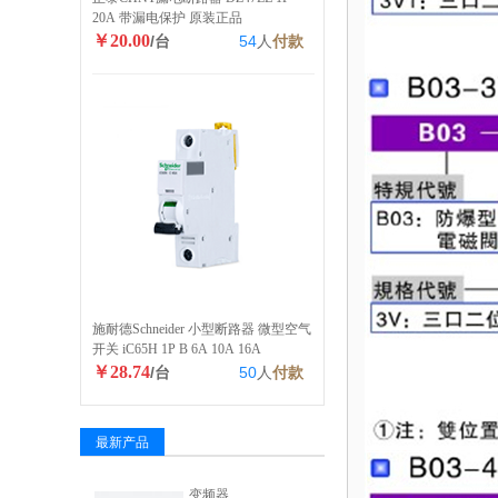
20A 带漏电保护 原装正品
￥20.00
/台
54
人
付款
施耐德Schneider 小型断路器 微型空气
开关 iC65H 1P B 6A 10A 16A
￥28.74
/台
50
人
付款
最新产品
变频器