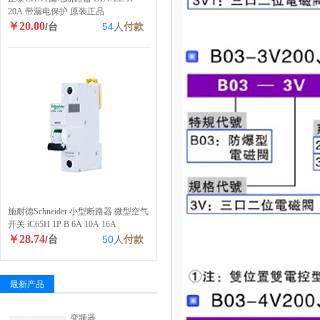
20A 带漏电保护 原装正品
￥20.00
/台
54
人
付款
施耐德Schneider 小型断路器 微型空气
开关 iC65H 1P B 6A 10A 16A
￥28.74
/台
50
人
付款
最新产品
变频器