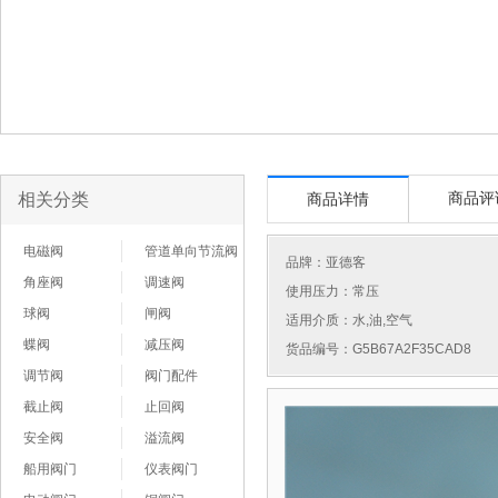
相关分类
商品评
商品详情
电磁阀
管道单向节流阀
品牌：
亚德客
角座阀
调速阀
使用压力：常压
球阀
闸阀
适用介质：水,油,空气
蝶阀
减压阀
货品编号：G5B67A2F35CAD8
调节阀
阀门配件
截止阀
止回阀
安全阀
溢流阀
船用阀门
仪表阀门