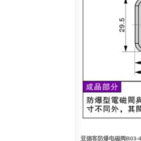
亚德客防爆电磁阀B03-4