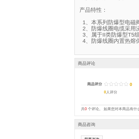
产品特性：
1、本系列防爆型电磁
2、防爆线圈电缆采用
3、属于II类防爆型T
4、防爆线圈内置热熔
商品评论
/
.
/
.
/
.
/
.
/
.
商品评分
0
0
人评分
共
0
个评论。 如果您对本商品有什么
商品咨询