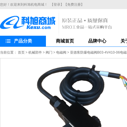
您好！欢迎来到科旭机电商城！
【登录】
【免费注册】
产品分类
商城首页
品牌中心
关
当前位置：
首页
>
机械部件
>
阀门
>
电磁阀
>
亚德客防爆电磁阀B03-4V410-06