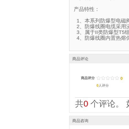
产品特性：
1、本系列防爆型电磁
2、防爆线圈电缆采用
3、属于II类防爆型T
4、防爆线圈内置热熔
商品评论
/
.
/
.
/
.
/
.
/
.
商品评分
0
0
人评分
共
0
个评论。 
商品咨询