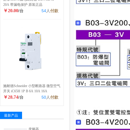
20A 带漏电保护 原装正品
￥20.00
/台
54
人
付款
施耐德Schneider 小型断路器 微型空气
开关 iC65H 1P B 6A 10A 16A
￥28.74
/台
50
人
付款
最新产品
变频器