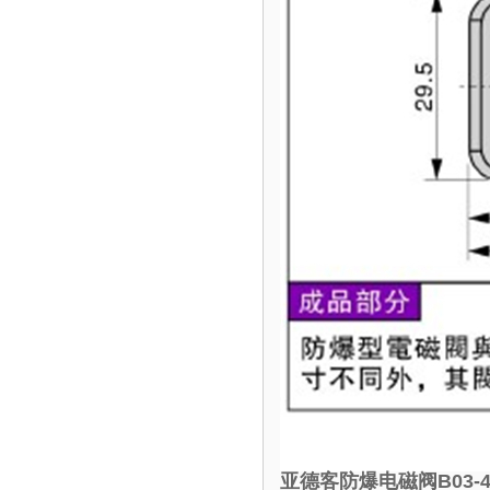
亚德客防爆电磁阀B03-4