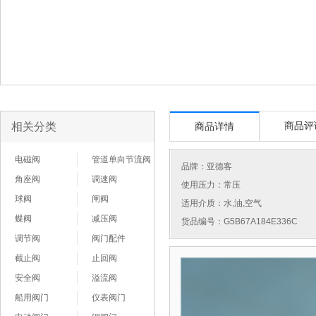
相关分类
商品评
商品详情
电磁阀
管道单向节流阀
品牌：
亚德客
角座阀
调速阀
使用压力：常压
球阀
闸阀
适用介质：水,油,空气
蝶阀
减压阀
货品编号：G5B67A184E336C
调节阀
阀门配件
截止阀
止回阀
安全阀
溢流阀
船用阀门
仪表阀门