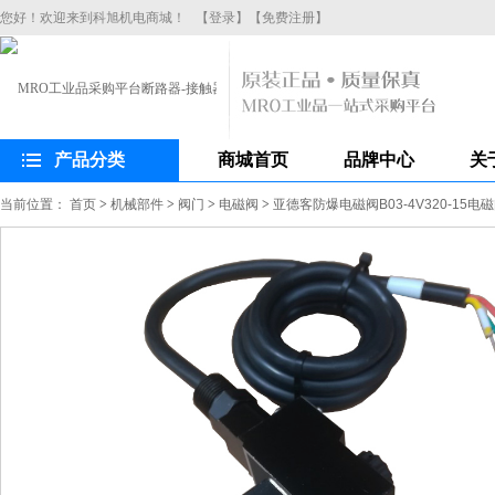
您好！欢迎来到科旭机电商城！
【登录】
【免费注册】
产品分类
商城首页
品牌中心
关
当前位置：
首页
>
机械部件
>
阀门
>
电磁阀
>
亚德客防爆电磁阀B03-4V320-15