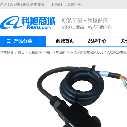
您好！欢迎来到科旭机电商城！
【登录】
【免费注册】
产品分类
商城首页
品牌中心
关
当前位置：
首页
>
机械部件
>
阀门
>
电磁阀
>
亚德客防爆电磁阀B03-4V320-15