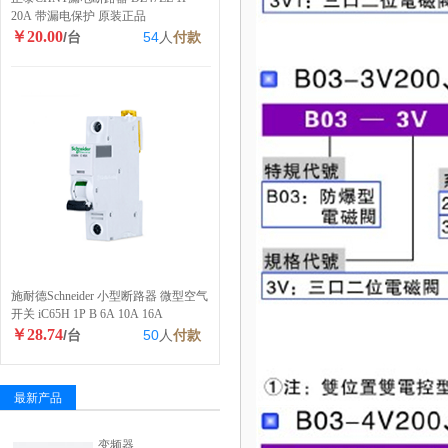
20A 带漏电保护 原装正品
￥20.00
/台
54
人
付款
施耐德Schneider 小型断路器 微型空气
开关 iC65H 1P B 6A 10A 16A
￥28.74
/台
50
人
付款
最新产品
变频器