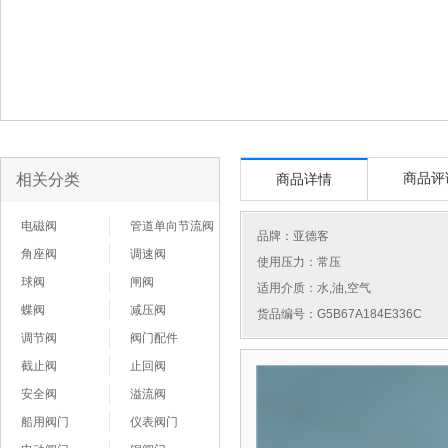
相关分类
商品评
商品详情
电磁阀
管道单向节流阀
品牌：
亚德客
角座阀
调速阀
使用压力：常压
球阀
闸阀
适用介质：水,油,空气
蝶阀
减压阀
货品编号：G5B67A184E336C
调节阀
阀门配件
截止阀
止回阀
安全阀
溢流阀
船用阀门
仪表阀门