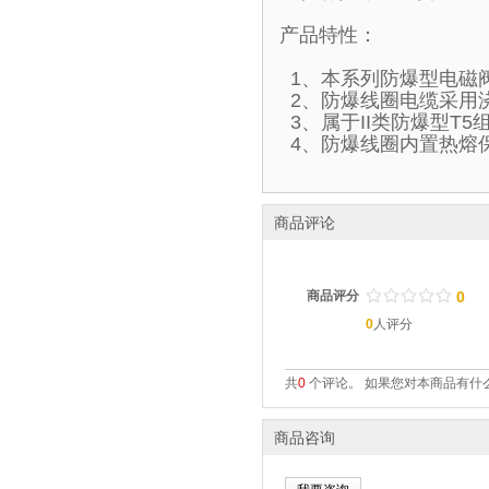
产品特性：
1、本系列防爆型电磁
2、防爆线圈电缆采用
3、属于II类防爆型T
4、防爆线圈内置热熔
商品评论
/
.
/
.
/
.
/
.
/
.
商品评分
0
0
人评分
共
0
个评论。 如果您对本商品有什么
商品咨询