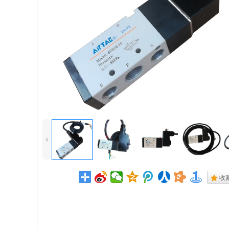
4
.
收