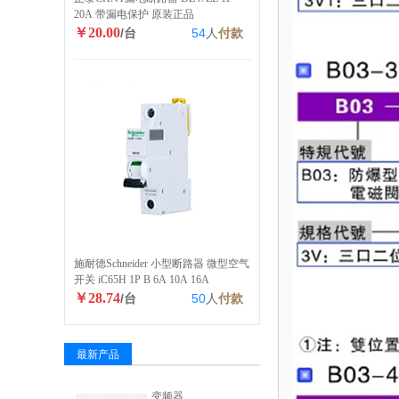
20A 带漏电保护 原装正品
￥20.00
/台
54
人
付款
施耐德Schneider 小型断路器 微型空气
开关 iC65H 1P B 6A 10A 16A
￥28.74
/台
50
人
付款
最新产品
变频器