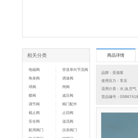
相关分类
商品详情
电磁阀
管道单向节流阀
品牌：
亚德客
角座阀
调速阀
使用压力：常压
球阀
闸阀
适用介质：水,油,空气
蝶阀
减压阀
货品编号：G5B67A18
调节阀
阀门配件
截止阀
止回阀
安全阀
溢流阀
船用阀门
仪表阀门