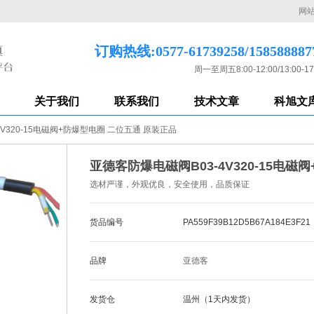
网
订购热线:0577-61739258/158588887
周一至周五8:00-12:00/13:00-17
关于我们
联系我们
技术文章
科旭文
V320-15电磁阀+防爆型电圈 二位五通 原装正品
亚德客防爆电磁阀B03-4V320-15电
选材严谨，外观优良，安全使用，品质保证
货品编号
PA559F39B12D5B67A184E3F21
品牌
亚德客
发货仓
温州（1天内发货）