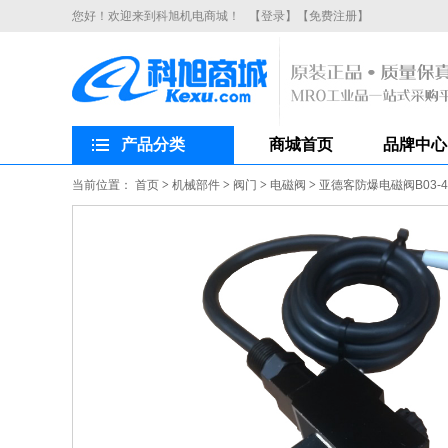
您好！欢迎来到科旭机电商城！
【登录】
【免费注册】
产品分类
商城首页
品牌中心
当前位置：
首页
>
机械部件
>
阀门
>
电磁阀
>
亚德客防爆电磁阀B03-4