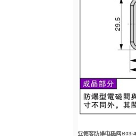
亚德客防爆电磁阀B03-4