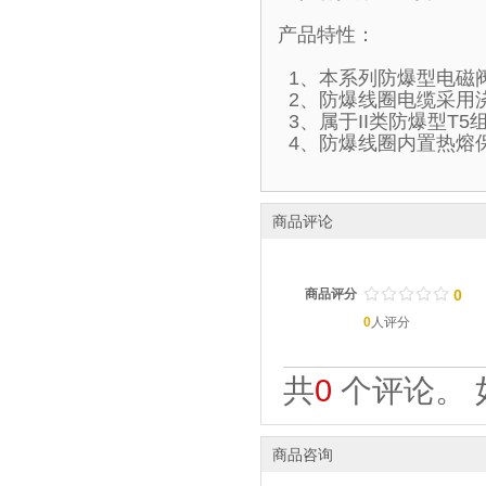
产品特性：
1、本系列防爆型电磁
2、防爆线圈电缆采用
3、属于II类防爆型T
4、防爆线圈内置热熔
商品评论
/
.
/
.
/
.
/
.
/
.
商品评分
0
0
人评分
共
0
个评论。 
商品咨询