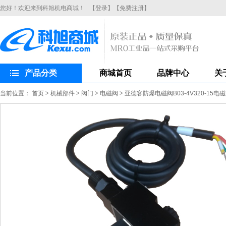
您好！欢迎来到科旭机电商城！
【登录】
【免费注册】
产品分类
商城首页
品牌中心
关
当前位置：
首页
>
机械部件
>
阀门
>
电磁阀
>
亚德客防爆电磁阀B03-4V320-15