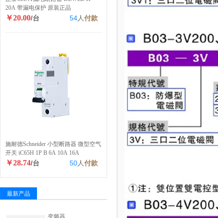
20A 带漏电保护 原装正品
￥20.00
/台
54
人
付款
施耐德Schneider 小型断路器 微型空气
开关 iC65H 1P B 6A 10A 16A
￥28.74
/台
50
人
付款
最新产品
变频器