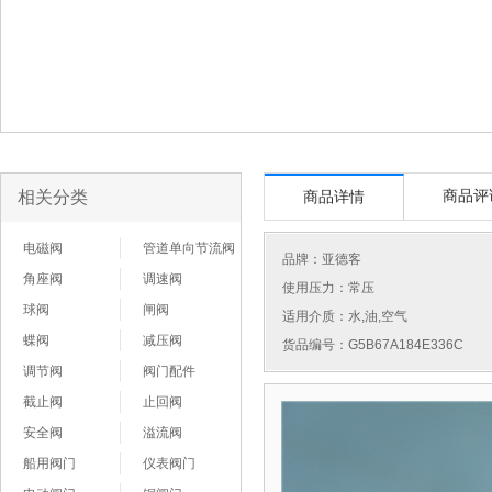
相关分类
商品评
商品详情
电磁阀
管道单向节流阀
品牌：
亚德客
角座阀
调速阀
使用压力：常压
球阀
闸阀
适用介质：水,油,空气
蝶阀
减压阀
货品编号：G5B67A184E336C
调节阀
阀门配件
截止阀
止回阀
安全阀
溢流阀
船用阀门
仪表阀门