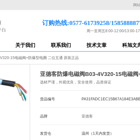
网
订购热线:0577-61739258/158588887
周一至周五8:00-12:00/13:00-17
关于我们
联系我们
技术文章
科旭文
V320-15电磁阀+防爆型电圈 二位五通 原装正品
亚德客防爆电磁阀B03-4V320-15电
选材严谨，外观优良，安全使用，品质保证
货品编号
PA31FADC1EC15B67A184E3AB
品牌
亚德客
发货仓
温州（1天内发货）