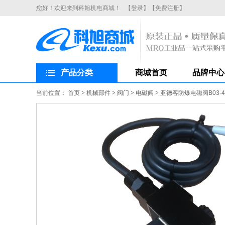
您好！欢迎来到科旭机电商城！
【登录】
【免费注册】
产品分类
商城首页
品牌中心
当前位置：
首页
>
机械部件
>
阀门
>
电磁阀
>
亚德客防爆电磁阀B03-4