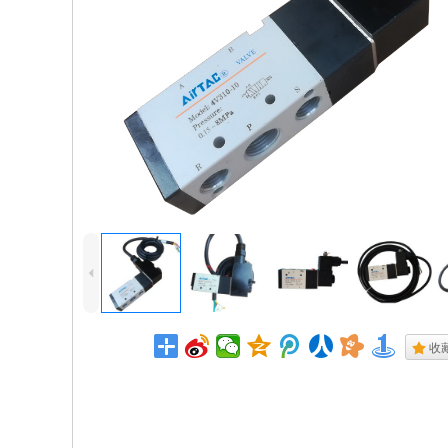
4
.
收