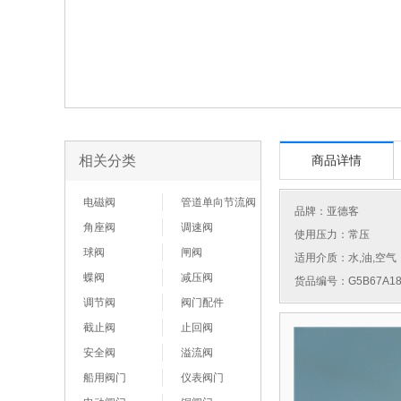
相关分类
商品详情
电磁阀
管道单向节流阀
品牌：
亚德客
角座阀
调速阀
使用压力：常压
球阀
闸阀
适用介质：水,油,空气
蝶阀
减压阀
货品编号：G5B67A18
调节阀
阀门配件
截止阀
止回阀
安全阀
溢流阀
船用阀门
仪表阀门