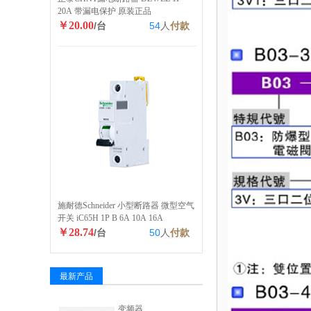
20A 带漏电保护 原装正品
￥20.00
/台
54
人
付款
施耐德Schneider 小型断路器 微型空气
开关 iC65H 1P B 6A 10A 16A
￥28.74
/台
50
人
付款
最新产品
变频器