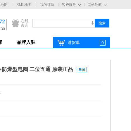
站地图
XML地图
我的订单
客户服务
网站导航
72
在线
咨询
:30
库
品牌入驻
进货单
0
磁阀+防爆型电圈 二位五通 原装正品
B