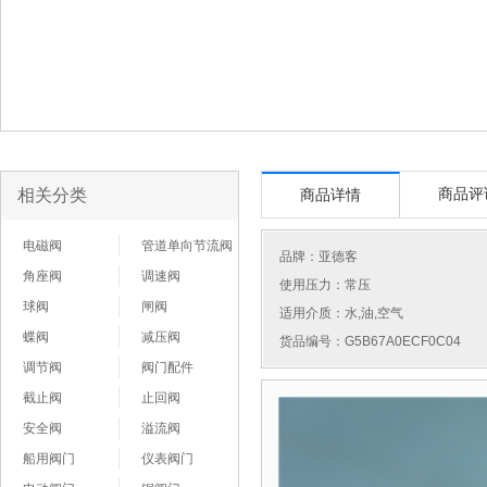
相关分类
商品评
商品详情
电磁阀
管道单向节流阀
品牌：
亚德客
角座阀
调速阀
使用压力：常压
球阀
闸阀
适用介质：水,油,空气
蝶阀
减压阀
货品编号：G5B67A0ECF0C04
调节阀
阀门配件
截止阀
止回阀
安全阀
溢流阀
船用阀门
仪表阀门