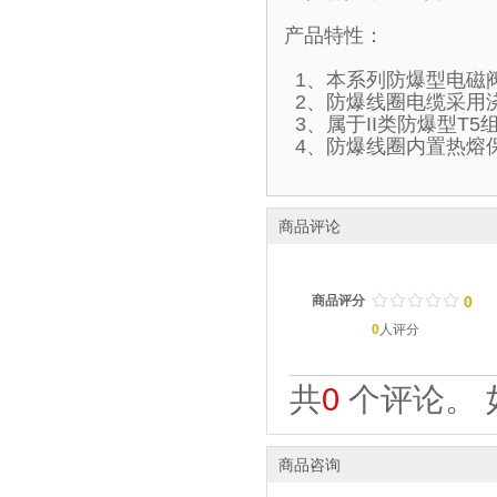
产品特性：
1、本系列防爆型电磁
2、防爆线圈电缆采用
3、属于II类防爆型T
4、防爆线圈内置热熔
商品评论
/
.
/
.
/
.
/
.
/
.
商品评分
0
0
人评分
共
0
个评论。 
商品咨询