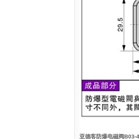
亚德客防爆电磁阀B03-4