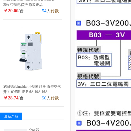
20A 带漏电保护 原装正品
￥20.00
/台
54
人
付款
施耐德Schneider 小型断路器 微型空气
开关 iC65H 1P B 6A 10A 16A
￥28.74
/台
50
人
付款
最新产品
变频器