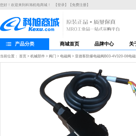
您好！欢迎来到科旭机电商城！
【登录】
【免费注册】
产品分类
商城首页
品牌中心
关
当前位置：
首页
>
机械部件
>
阀门
>
电磁阀
>
亚德客防爆电磁阀B03-4V320-08