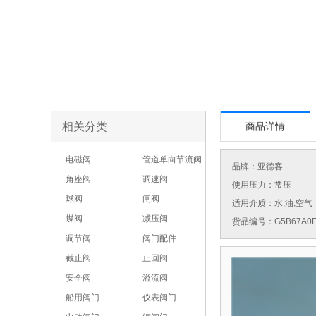
相关分类
商品详情
电磁阀
管道单向节流阀
品牌：
亚德客
角座阀
调速阀
使用压力：常压
球阀
闸阀
适用介质：水,油,空气
蝶阀
减压阀
货品编号：G5B67A0E
调节阀
阀门配件
截止阀
止回阀
安全阀
溢流阀
船用阀门
仪表阀门