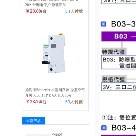
20A 带漏电保护 原装正品
￥20.00
/台
54
人
付款
施耐德Schneider 小型断路器 微型空气
开关 iC65H 1P B 6A 10A 16A
￥28.74
/台
50
人
付款
最新产品
变频器