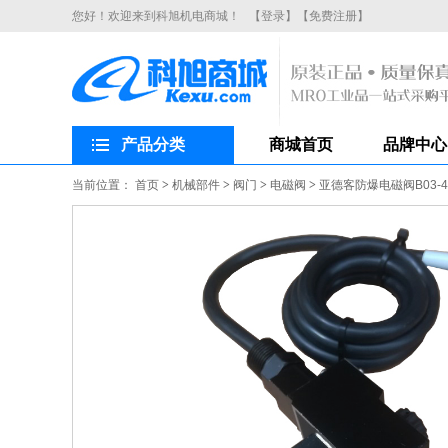
您好！欢迎来到科旭机电商城！
【登录】
【免费注册】
产品分类
商城首页
品牌中心
当前位置：
首页
>
机械部件
>
阀门
>
电磁阀
>
亚德客防爆电磁阀B03-4