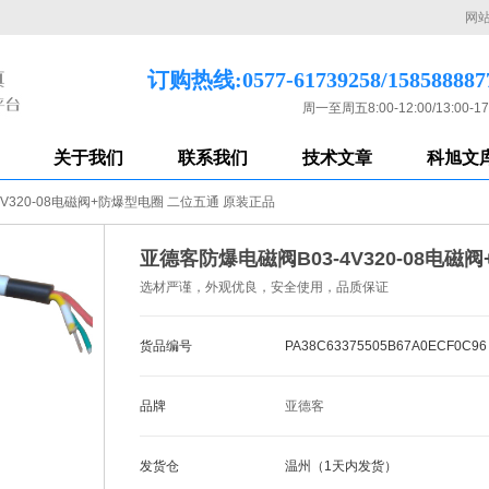
网
订购热线:0577-61739258/158588887
周一至周五8:00-12:00/13:00-17
关于我们
联系我们
技术文章
科旭文
V320-08电磁阀+防爆型电圈 二位五通 原装正品
亚德客防爆电磁阀B03-4V320-08电
选材严谨，外观优良，安全使用，品质保证
货品编号
PA38C63375505B67A0ECF0C96
品牌
亚德客
发货仓
温州（1天内发货）