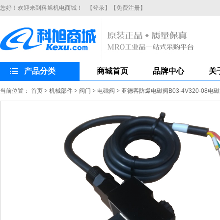
您好！欢迎来到科旭机电商城！
【登录】
【免费注册】
产品分类
商城首页
品牌中心
关
当前位置：
首页
>
机械部件
>
阀门
>
电磁阀
>
亚德客防爆电磁阀B03-4V320-08