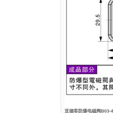
亚德客防爆电磁阀B03-4