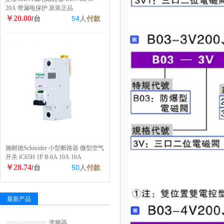
20A 带漏电保护 原装正品
￥20.00
/台
54
人
付款
施耐德Schneider 小型断路器 微型空气
开关 iC65H 1P B 6A 10A 16A
￥28.74
/台
50
人
付款
最新产品
变频器