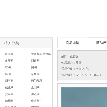
相关分类
商品评
商品详情
电磁阀
管道单向节流阀
品牌：
亚德客
角座阀
调速阀
使用压力：常压
球阀
闸阀
适用介质：水,油,空气
蝶阀
减压阀
货品编号：G5B67A0ECF0C04
调节阀
阀门配件
截止阀
止回阀
安全阀
溢流阀
船用阀门
仪表阀门