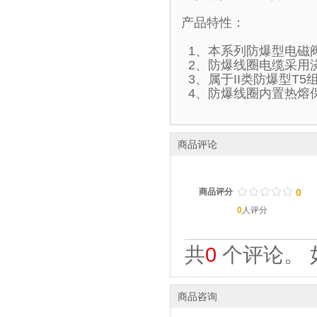
产品特性：
1、本系列防爆型电磁
2、防爆线圈电缆采用
3、属于II类防爆型T
4、防爆线圈内置热熔
商品评论
/
.
/
.
/
.
/
.
/
.
商品评分
0
0
人评分
共
0
个评论。 
商品咨询