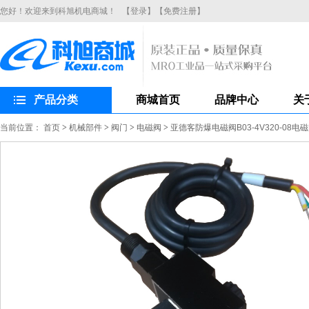
您好！欢迎来到科旭机电商城！
【登录】
【免费注册】
产品分类
商城首页
品牌中心
关
当前位置：
首页
>
机械部件
>
阀门
>
电磁阀
>
亚德客防爆电磁阀B03-4V320-08