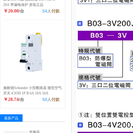
20A 带漏电保护 原装正品
￥20.00
/台
54
人
付款
施耐德Schneider 小型断路器 微型空气
开关 iC65H 1P B 6A 10A 16A
￥28.74
/台
50
人
付款
最新产品
变频器