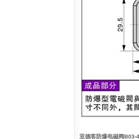
亚德客防爆电磁阀B03-4