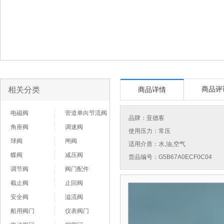
相关分类
商品评
商品详情
电磁阀
管道单向节流阀
品牌：
亚德客
角座阀
调速阀
使用压力：常压
球阀
闸阀
适用介质：水,油,空气
蝶阀
减压阀
货品编号：G5B67A0ECF0C04
调节阀
阀门配件
截止阀
止回阀
安全阀
溢流阀
船用阀门
仪表阀门