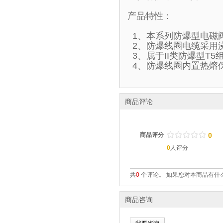
产品特性：
1、本系列防爆型电磁
2、防爆线圈电缆采用
3、属于II类防爆型T
4、防爆线圈内置热熔
商品评论
/
.
/
.
/
.
/
.
/
.
商品评分
0
0
人评分
共
0
个评论。 如果您对本商品有什么
商品咨询