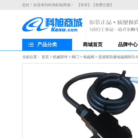
您好！欢迎来到科旭机电商城！
【登录】
【免费注册】
产品分类
商城首页
品牌中心
当前位置：
首页
>
机械部件
>
阀门
>
电磁阀
>
亚德客防爆电磁阀B03-4