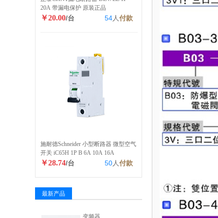
20A 带漏电保护 原装正品
￥20.00
/台
54
人
付款
施耐德Schneider 小型断路器 微型空气
开关 iC65H 1P B 6A 10A 16A
￥28.74
/台
50
人
付款
最新产品
变频器