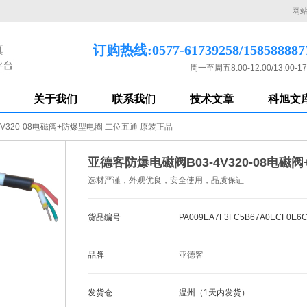
网
订购热线:0577-61739258/158588887
周一至周五8:00-12:00/13:00-17
关于我们
联系我们
技术文章
科旭文
V320-08电磁阀+防爆型电圈 二位五通 原装正品
亚德客防爆电磁阀B03-4V320-08电
选材严谨，外观优良，安全使用，品质保证
货品编号
PA009EA7F3FC5B67A0ECF0E6
品牌
亚德客
发货仓
温州（1天内发货）