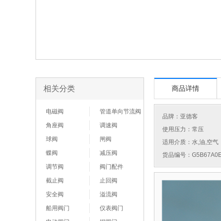
相关分类
商品详情
电磁阀
管道单向节流阀
品牌：
亚德客
角座阀
调速阀
使用压力：常压
球阀
闸阀
适用介质：水,油,空气
蝶阀
减压阀
货品编号：G5B67A0E
调节阀
阀门配件
截止阀
止回阀
安全阀
溢流阀
船用阀门
仪表阀门