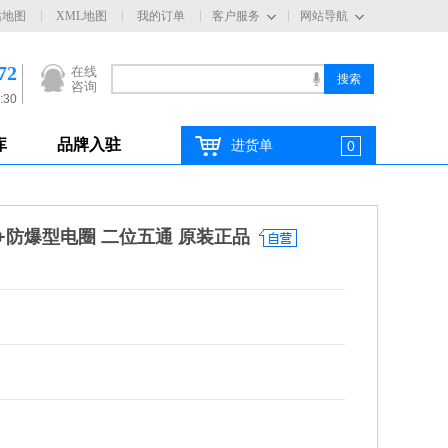
站地图
XML地图
我的订单
客户服务
网站导航
72
在线
咨询
:30
库
品牌入驻
进货单
0
磁阀+防爆型电圈 二位五通 原装正品
C