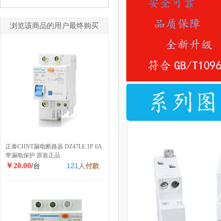
浏览该商品的用户最终购买
正泰CHNT漏电断路器 DZ47LE 1P 6A
带漏电保护 原装正品
￥20.00
/台
121
人
付款