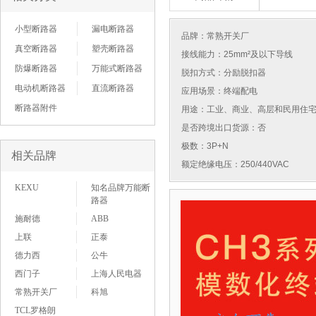
小型断路器
漏电断路器
品牌：
常熟开关厂
真空断路器
塑壳断路器
接线能力：25mm²及以下导线
防爆断路器
万能式断路器
脱扣方式：分励脱扣器
电动机断路器
直流断路器
应用场景：终端配电
断路器附件
用途：工业、商业、高层和民用住
是否跨境出口货源：否
极数：3P+N
相关品牌
额定绝缘电压：250/440VAC
KEXU
知名品牌万能断
路器
施耐德
ABB
上联
正泰
德力西
公牛
西门子
上海人民电器
常熟开关厂
科旭
TCL罗格朗