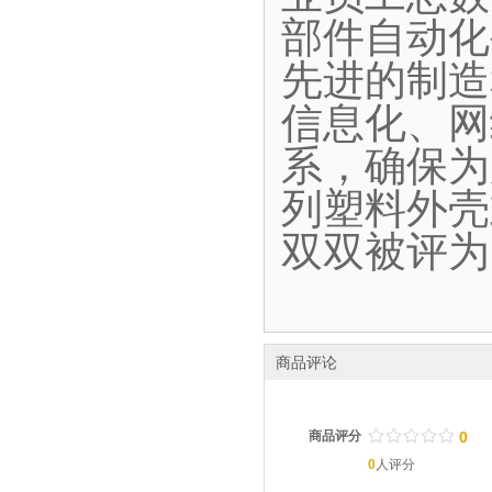
部件自动化
先进的制造
信息化、网
系，确保为
列塑料外壳
双双被评为
商品评论
/
.
/
.
/
.
/
.
/
.
商品评分
0
0
人评分