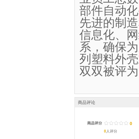
部件自动化
先进的制造
信息化、网
系，确保为
列塑料外壳
双双被评为
商品评论
/
.
/
.
/
.
/
.
/
.
商品评分
0
0
人评分