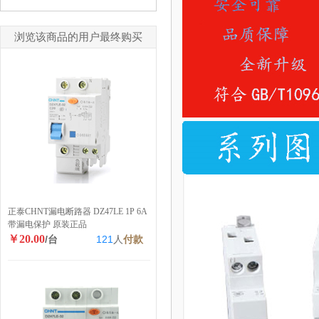
浏览该商品的用户最终购买
正泰CHNT漏电断路器 DZ47LE 1P 6A
带漏电保护 原装正品
￥20.00
/台
121
人
付款