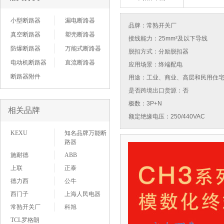
小型断路器
漏电断路器
品牌：
常熟开关厂
真空断路器
塑壳断路器
接线能力：25mm²及以下导线
防爆断路器
万能式断路器
脱扣方式：分励脱扣器
电动机断路器
直流断路器
应用场景：终端配电
断路器附件
用途：工业、商业、高层和民用住
是否跨境出口货源：否
极数：3P+N
相关品牌
额定绝缘电压：250/440VAC
KEXU
知名品牌万能断
路器
施耐德
ABB
上联
正泰
德力西
公牛
西门子
上海人民电器
常熟开关厂
科旭
TCL罗格朗