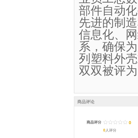
部件自动化
先进的制造
信息化、网
系，确保为
列塑料外壳
双双被评为
商品评论
/
.
/
.
/
.
/
.
/
.
商品评分
0
0
人评分