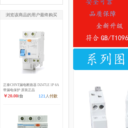
浏览该商品的用户最终购买
正泰CHNT漏电断路器 DZ47LE 1P 6A
带漏电保护 原装正品
￥20.00
/台
121
人
付款