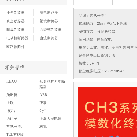
小型断路器
漏电断路器
品牌：
常熟开关厂
真空断路器
塑壳断路器
接线能力：25mm²及以下导线
防爆断路器
万能式断路器
脱扣方式：分励脱扣器
电动机断路器
直流断路器
应用场景：终端配电
断路器附件
用途：工业、商业、高层和民用住
是否跨境出口货源：否
极数：3P+N
相关品牌
额定绝缘电压：250/440VAC
KEXU
知名品牌万能断
路器
施耐德
ABB
上联
正泰
德力西
公牛
西门子
上海人民电器
常熟开关厂
科旭
TCL罗格朗