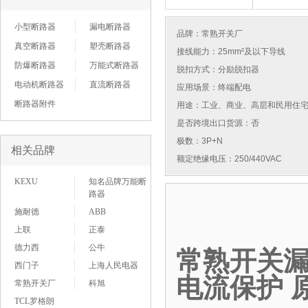
小型断路器
漏电断路器
品牌：
常熟开关厂
真空断路器
塑壳断路器
接线能力：25mm²及以下导线
防爆断路器
万能式断路器
脱扣方式：分励脱扣器
电动机断路器
直流断路器
应用场景：终端配电
断路器附件
用途：工业、商业、高层和民用住
是否跨境出口货源：否
极数：3P+N
相关品牌
额定绝缘电压：250/440VAC
KEXU
知名品牌万能断
路器
施耐德
ABB
上联
正泰
德力西
公牛
常熟开关漏电
西门子
上海人民电器
电流保护 
常熟开关厂
科旭
TCL罗格朗