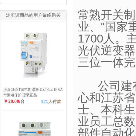
常熟开关制
浏览该商品的用户最终购买
业、“国家
1700人
光伏逆变器
三位一体完
公司建有
正泰CHNT漏电断路器 DZ47LE 1P 6A
心和江苏省
带漏电保护 原装正品
￥20.00
/台
121
人
付款
士、本科生
业员工总数
部件自动化