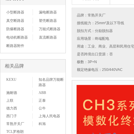
小型断路器
漏电断路器
品牌：
常熟开关厂
真空断路器
塑壳断路器
接线能力：25mm²及以下导线
防爆断路器
万能式断路器
脱扣方式：分励脱扣器
电动机断路器
直流断路器
应用场景：终端配电
断路器附件
用途：工业、商业、高层和民用住
是否跨境出口货源：否
极数：3P+N
相关品牌
额定绝缘电压：250/440VAC
KEXU
知名品牌万能断
路器
施耐德
ABB
上联
正泰
德力西
公牛
西门子
上海人民电器
常熟开关厂
科旭
TCL罗格朗