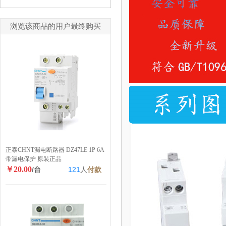
浏览该商品的用户最终购买
正泰CHNT漏电断路器 DZ47LE 1P 6A
带漏电保护 原装正品
￥20.00
/台
121
人
付款