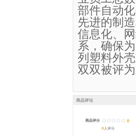
部件自动化
先进的制造
信息化、网
系，确保为
列塑料外壳
双双被评为
商品评论
/
.
/
.
/
.
/
.
/
.
商品评分
0
0
人评分