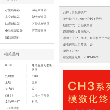
小型断路器
漏电断路器
品牌：
常熟开关厂
真空断路器
塑壳断路器
接线能力：25mm²及以下导线
防爆断路器
万能式断路器
脱扣方式：分励脱扣器
电动机断路器
直流断路器
应用场景：终端配电
断路器附件
用途：工业、商业、高层和民用住
是否跨境出口货源：否
极数：3P+N
相关品牌
额定绝缘电压：250/440VAC
KEXU
知名品牌万能断
路器
施耐德
ABB
上联
正泰
德力西
公牛
西门子
上海人民电器
常熟开关厂
科旭
TCL罗格朗