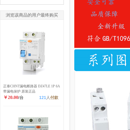
浏览该商品的用户最终购买
正泰CHNT漏电断路器 DZ47LE 1P 6A
带漏电保护 原装正品
￥20.00
/台
121
人
付款