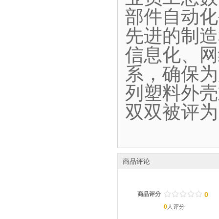
部件自动化
先进的制造
信息化、网
系，确保为
列塑料外壳
双双被评为
商品评论
/
.
/
.
/
.
/
.
/
.
商品评分
0
0
人评分