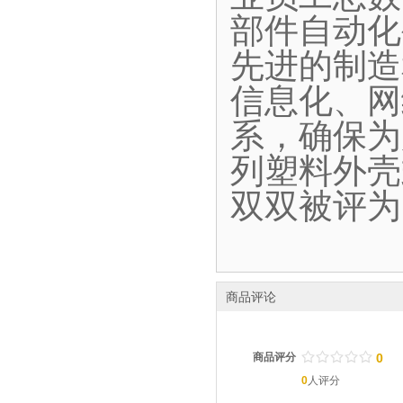
部件自动化
先进的制造
信息化、网
系，确保为
列塑料外壳
双双被评为
商品评论
/
.
/
.
/
.
/
.
/
.
商品评分
0
0
人评分