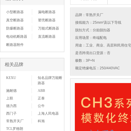
小型断路器
漏电断路器
品牌：
常熟开关厂
真空断路器
塑壳断路器
接线能力：25mm²及以下导线
防爆断路器
万能式断路器
脱扣方式：分励脱扣器
电动机断路器
直流断路器
应用场景：终端配电
断路器附件
用途：工业、商业、高层和民用住
是否跨境出口货源：否
极数：3P+N
相关品牌
额定绝缘电压：250/440VAC
KEXU
知名品牌万能断
路器
施耐德
ABB
上联
正泰
德力西
公牛
西门子
上海人民电器
常熟开关厂
科旭
TCL罗格朗