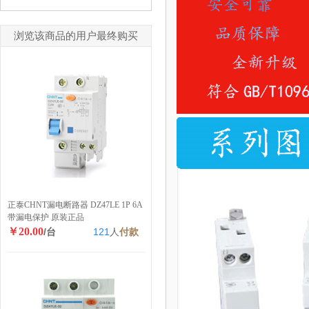
浏览该商品的用户最终购买
正泰CHNT漏电断路器 DZ47LE 1P 6A
带漏电保护 原装正品
￥20.00
/台
121
人
付款