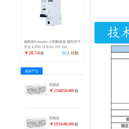
施耐德Schneider 小型断路器 微型空气
开关 iC65H 1P B 6A 10A 16A
￥28.74
/台
50
人
付款
最新产品
变频器
￥216050.00
/台
变频器
￥191040.00
/台