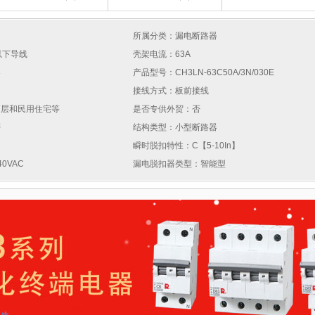
所属分类：漏电断路器
以下导线
壳架电流：63A
器
产品型号：CH3LN-63C50A/3N/030E
接线方式：板前接线
高层和民用住宅等
是否专供外贸：否
否
结构类型：小型断路器
瞬时脱扣特性：C【5-10In】
0VAC
漏电脱扣器类型：智能型