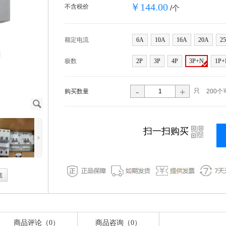
￥144.00
不含税价
/个
额定电流
6A
10A
16A
20A
2
极数
2P
3P
4P
3P+N
1P+
-
+
只
购买数量
200个
J
i
扫一扫购买
5
藏
商品评论（0）
商品咨询（0）