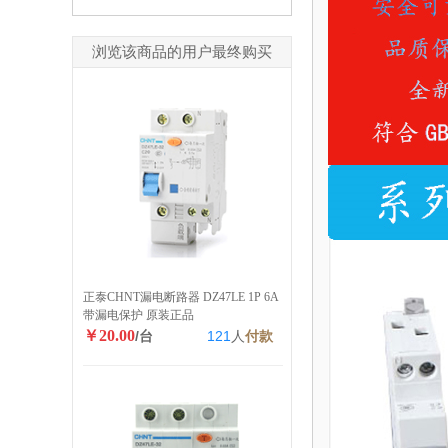
浏览该商品的用户最终购买
正泰CHNT漏电断路器 DZ47LE 1P 6A
带漏电保护 原装正品
￥20.00
/台
121
人
付款