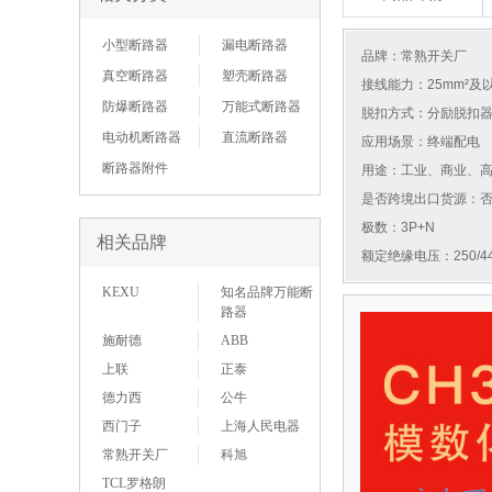
小型断路器
漏电断路器
品牌：
常熟开关厂
真空断路器
塑壳断路器
接线能力：25mm²及
防爆断路器
万能式断路器
脱扣方式：分励脱扣
电动机断路器
直流断路器
应用场景：终端配电
断路器附件
用途：工业、商业、
是否跨境出口货源：
极数：3P+N
相关品牌
额定绝缘电压：250/44
KEXU
知名品牌万能断
路器
施耐德
ABB
上联
正泰
德力西
公牛
西门子
上海人民电器
常熟开关厂
科旭
TCL罗格朗