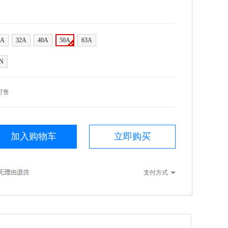
5A
32A
40A
50A
63A
N
可售
加入购物车
立即购买
支付方式