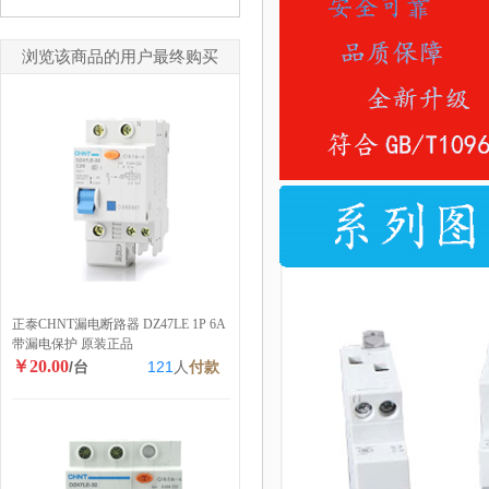
浏览该商品的用户最终购买
正泰CHNT漏电断路器 DZ47LE 1P 6A
带漏电保护 原装正品
￥20.00
/台
121
人
付款