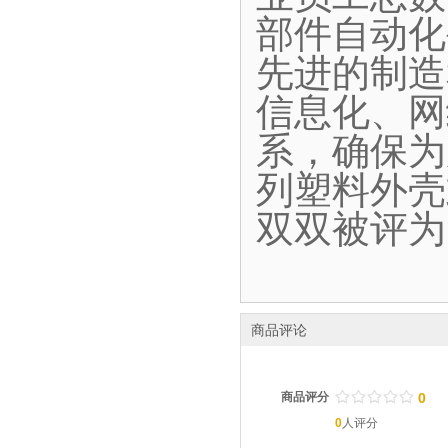
部件自动化
先进的制造
信息化、网
系，确保为
列塑料外壳
双双被评为
商品评论
/
.
/
.
/
.
/
.
/
.
商品评分
0
0
人评分