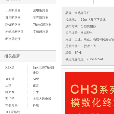
小型断路器
漏电断路器
品牌：
常熟开关厂
真空断路器
塑壳断路器
接线能力：25mm²及以下导线
防爆断路器
万能式断路器
脱扣方式：分励脱扣器
电动机断路器
直流断路器
应用场景：终端配电
断路器附件
用途：工业、商业、高层和民用住
是否跨境出口货源：否
极数：3P+N
相关品牌
额定绝缘电压：250/440VAC
KEXU
知名品牌万能断
路器
施耐德
ABB
上联
正泰
德力西
公牛
西门子
上海人民电器
常熟开关厂
科旭
TCL罗格朗