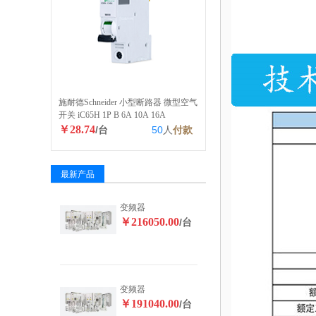
施耐德Schneider 小型断路器 微型空气
开关 iC65H 1P B 6A 10A 16A
￥28.74
/台
50
人
付款
最新产品
变频器
￥216050.00
/台
变频器
￥191040.00
/台