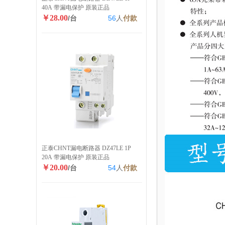
40A 带漏电保护 原装正品
￥28.00
/台
56
人
付款
正泰CHNT漏电断路器 DZ47LE 1P
20A 带漏电保护 原装正品
￥20.00
/台
54
人
付款