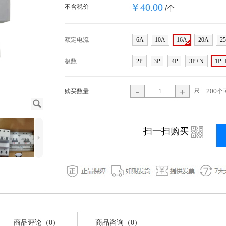
￥40.00
不含税价
/个
额定电流
6A
10A
16A
20A
2
极数
2P
3P
4P
3P+N
1P+
-
+
只
购买数量
200个
J
i
扫一扫购买
5
商品评论（0）
商品咨询（0）