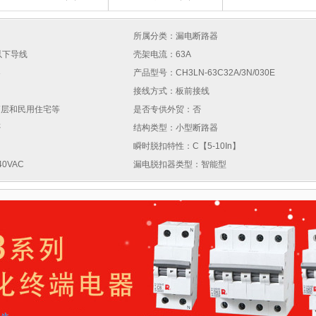
所属分类：漏电断路器
以下导线
壳架电流：63A
器
产品型号：CH3LN-63C32A/3N/030E
接线方式：板前接线
高层和民用住宅等
是否专供外贸：否
否
结构类型：小型断路器
瞬时脱扣特性：C【5-10In】
0VAC
漏电脱扣器类型：智能型