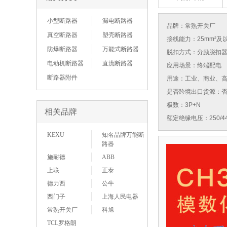
小型断路器
漏电断路器
品牌：
常熟开关厂
真空断路器
塑壳断路器
接线能力：25mm²及
防爆断路器
万能式断路器
脱扣方式：分励脱扣
电动机断路器
直流断路器
应用场景：终端配电
断路器附件
用途：工业、商业、
是否跨境出口货源：
极数：3P+N
相关品牌
额定绝缘电压：250/44
KEXU
知名品牌万能断
路器
施耐德
ABB
上联
正泰
德力西
公牛
西门子
上海人民电器
常熟开关厂
科旭
TCL罗格朗