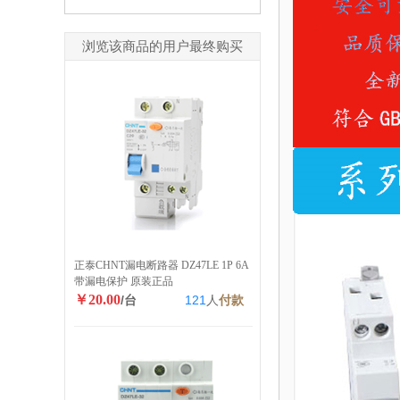
浏览该商品的用户最终购买
正泰CHNT漏电断路器 DZ47LE 1P 6A
带漏电保护 原装正品
￥20.00
/台
121
人
付款