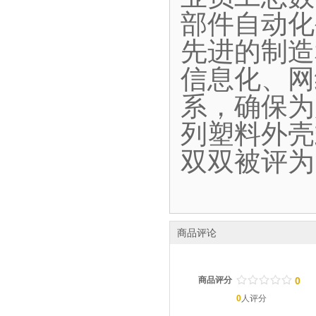
部件自动化
先进的制造
信息化、网
系，确保为
列塑料外壳
双双被评为
商品评论
/
.
/
.
/
.
/
.
/
.
商品评分
0
0
人评分