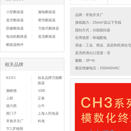
小型断路器
漏电断路器
品牌：
常熟开关厂
真空断路器
塑壳断路器
接线能力：25mm²及以下导线
防爆断路器
万能式断路器
脱扣方式：分励脱扣器
电动机断路器
直流断路器
应用场景：终端配电
断路器附件
用途：工业、商业、高层和民用住
是否跨境出口货源：否
极数：3P+N
相关品牌
额定绝缘电压：250/440VAC
KEXU
知名品牌万能断
路器
施耐德
ABB
上联
正泰
德力西
公牛
西门子
上海人民电器
常熟开关厂
科旭
TCL罗格朗