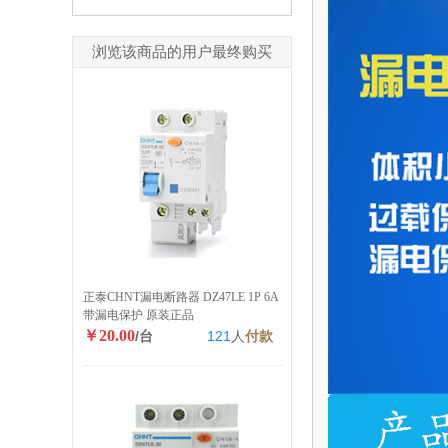
浏览该商品的用户最终购买
正泰CHNT漏电断路器 DZ47LE 1P 6A
带漏电保护 原装正品
￥20.00
/台
121
人
付款