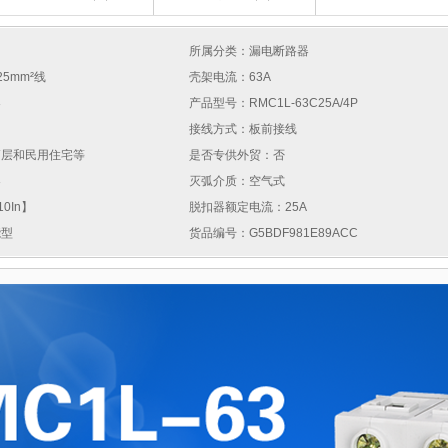
所属分类：漏电断路器
25mm²线
壳架电流：63A
器
产品型号：RMC1L-63C25A/4P
接线方式：板前接线
高层和民用住宅等
是否专供外贸：否
器
灭弧介质：空气式
0In】
脱扣器额定电流：25A
能型
货品编号：G5BDF981E89ACC