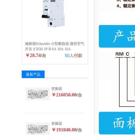
施耐德Schneider 小型断路器 微型空气
开关 iC65H 1P B 6A 10A 16A
￥28.74
/台
50
人
付款
最新产品
变频器
￥216050.00
/台
变频器
￥191040.00
/台