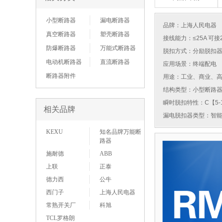
小型断路器
漏电断路器
品牌：
上海人民电器
真空断路器
塑壳断路器
接线能力：≤25A 可接
防爆断路器
万能式断路器
脱扣方式：分励脱扣
电动机断路器
直流断路器
应用场景：终端配电
断路器附件
用途：工业、商业、
结构类型：小型断路
瞬时脱扣特性：C【5-1
相关品牌
漏电脱扣器类型：智
KEXU
知名品牌万能断
路器
施耐德
ABB
上联
正泰
德力西
公牛
西门子
上海人民电器
常熟开关厂
科旭
TCL罗格朗