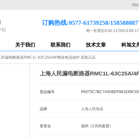
网
订购热线:0577-61739258/158588887
周一至周五8:00-12:00/13:00-17
关于我们
联系我们
技术文章
科旭文
民漏电断路器RMC1L-63C25A/4P剩余电流保护 原装正品
上海人民漏电断路器RMC1L-63C25A/
货品编号
PA075C7BC7A45BDF981E89C6
品牌
上海人民电器
发货仓
温州（1天内发货）