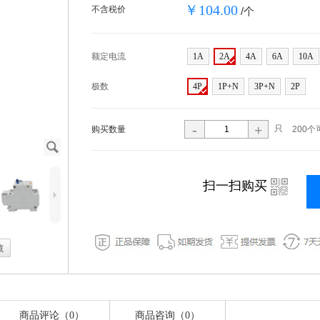
￥104.00
不含税价
/个
额定电流
1A
2A
4A
6A
10A
极数
4P
1P+N
3P+N
2P
-
+
只
购买数量
200个
J
i
扫一扫购买
5
藏
商品评论（0）
商品咨询（0）