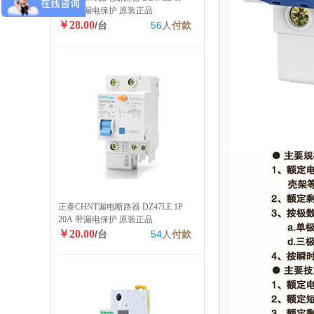
40A 带漏电保护 原装正品
￥28.00
/台
56
人
付款
正泰CHNT漏电断路器 DZ47LE 1P
20A 带漏电保护 原装正品
￥20.00
/台
54
人
付款