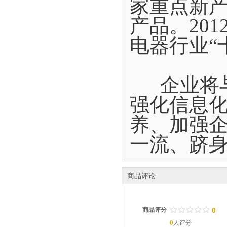
家重点新
产品。20
电器行业“
企业将与
强化信息
养、加强
一流、跻
商品评论
/
.
/
.
/
.
/
.
/
.
商品评分
0
0
人评分