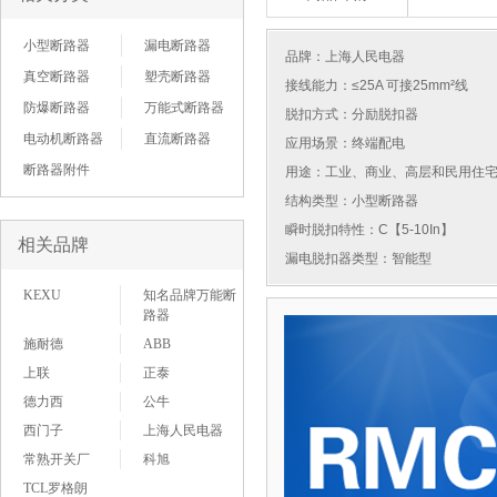
小型断路器
漏电断路器
品牌：
上海人民电器
真空断路器
塑壳断路器
接线能力：≤25A 可接25mm²线
防爆断路器
万能式断路器
脱扣方式：分励脱扣器
电动机断路器
直流断路器
应用场景：终端配电
断路器附件
用途：工业、商业、高层和民用住
结构类型：小型断路器
瞬时脱扣特性：C【5-10In】
相关品牌
漏电脱扣器类型：智能型
KEXU
知名品牌万能断
路器
施耐德
ABB
上联
正泰
德力西
公牛
西门子
上海人民电器
常熟开关厂
科旭
TCL罗格朗