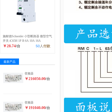
施耐德Schneider 小型断路器 微型空气
开关 iC65H 1P B 6A 10A 16A
￥28.74
/台
50
人
付款
最新产品
变频器
￥216050.00
/台
变频器
￥191040.00
/台