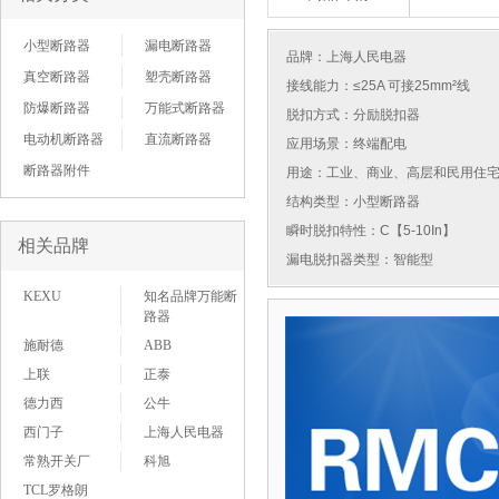
小型断路器
漏电断路器
品牌：
上海人民电器
真空断路器
塑壳断路器
接线能力：≤25A 可接25mm²线
防爆断路器
万能式断路器
脱扣方式：分励脱扣器
电动机断路器
直流断路器
应用场景：终端配电
断路器附件
用途：工业、商业、高层和民用住
结构类型：小型断路器
瞬时脱扣特性：C【5-10In】
相关品牌
漏电脱扣器类型：智能型
KEXU
知名品牌万能断
路器
施耐德
ABB
上联
正泰
德力西
公牛
西门子
上海人民电器
常熟开关厂
科旭
TCL罗格朗