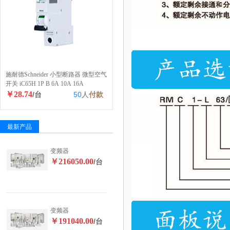
施耐德Schneider 小型断路器 微型空气
开关 iC65H 1P B 6A 10A 16A
￥28.74
/台
50
人
付款
最新产品
变频器
￥216050.00
/台
变频器
￥191040.00
/台