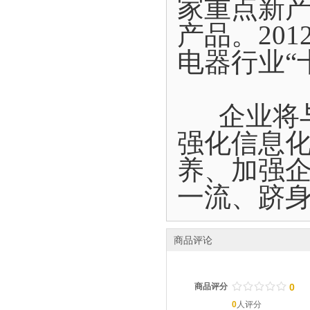
家重点新
产品。20
电器行业“
企业将与
强化信息
养、加强
一流、跻
商品评论
/
.
/
.
/
.
/
.
/
.
商品评分
0
0
人评分