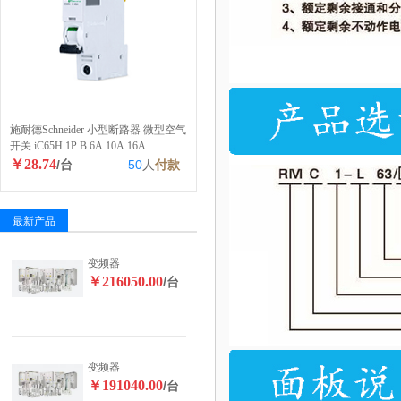
施耐德Schneider 小型断路器 微型空气
开关 iC65H 1P B 6A 10A 16A
￥28.74
/台
50
人
付款
最新产品
变频器
￥216050.00
/台
变频器
￥191040.00
/台