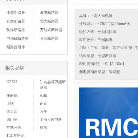
小型断路器
漏电断路器
品牌：
上海人民电器
真空断路器
塑壳断路器
接线能力：≤25A 可接25mm²线
防爆断路器
万能式断路器
脱扣方式：分励脱扣器
电动机断路器
直流断路器
应用场景：终端配电
断路器附件
用途：工业、商业、高层和民用住
结构类型：小型断路器
瞬时脱扣特性：C【5-10In】
相关品牌
漏电脱扣器类型：智能型
KEXU
知名品牌万能断
路器
施耐德
ABB
上联
正泰
德力西
公牛
西门子
上海人民电器
常熟开关厂
科旭
TCL罗格朗