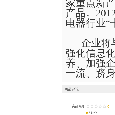
家重点新
产品。20
电器行业“
企业将与
强化信息
养、加强
一流、跻
商品评论
/
.
/
.
/
.
/
.
/
.
商品评分
0
0
人评分